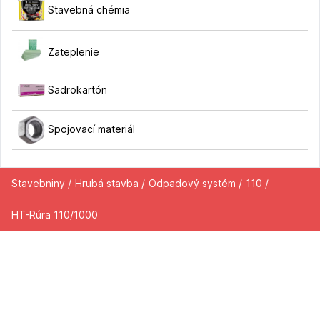
Stavebná chémia
Zateplenie
Sadrokartón
Spojovací materiál
Stavebniny /
Hrubá stavba /
Odpadový systém /
110 /
HT-Rúra 110/1000