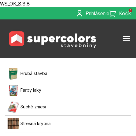
WS_OK_8.3.8
0
Prihlásenie
Košík
Hrubá stavba
Farby laky
Suché zmesi
Strešná krytina