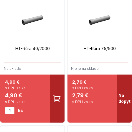
HT-Rúra 40/2000
HT-Rúra 75/500
Na sklade
Nie je na sklade
4,90
€
2,79
€
s DPH za ks
s DPH za ks
4,90 €
2,79 €
Na
dopyt
s DPH za ks
s DPH za ks
ks