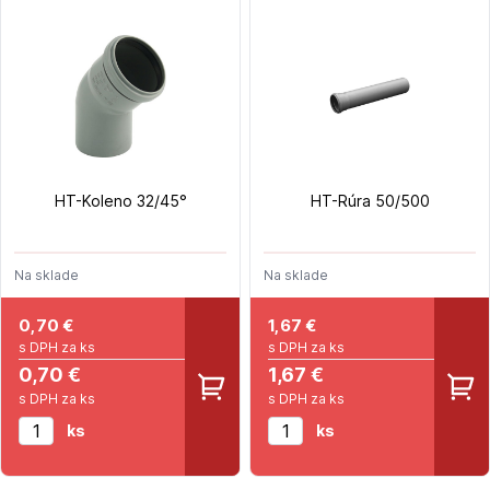
HT-Koleno 32/45°
HT-Rúra 50/500
Na sklade
Na sklade
0,70
€
1,67
€
s DPH za ks
s DPH za ks
0,70 €
1,67 €
s DPH za ks
s DPH za ks
ks
ks