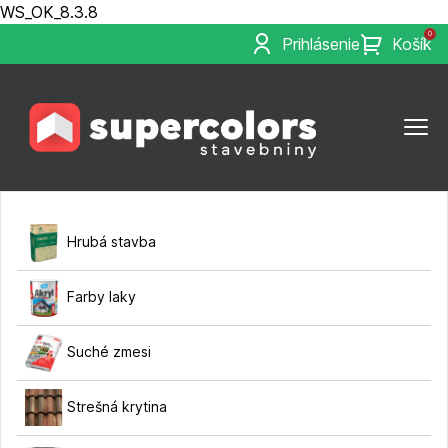
WS_OK_8.3.8
0
Prihlásenie
Košík
Hrubá stavba
Farby laky
Suché zmesi
Strešná krytina