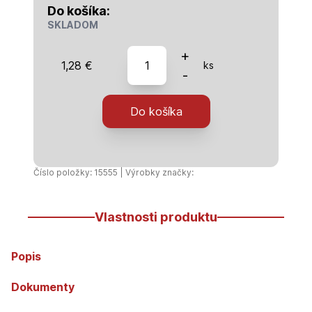
Do košíka:
SKLADOM
množstvo
+
1,28
€
ks
HT-
-
Rúra
40/250
Do košíka
Číslo položky: 15555 | Výrobky značky:
Vlastnosti produktu
Popis
Dokumenty