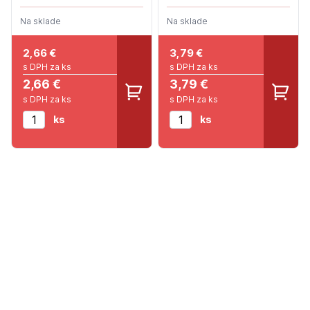
Na sklade
Na sklade
2,66
€
3,79
€
s DPH za ks
s DPH za ks
2,66 €
3,79 €
s DPH za ks
s DPH za ks
ks
ks