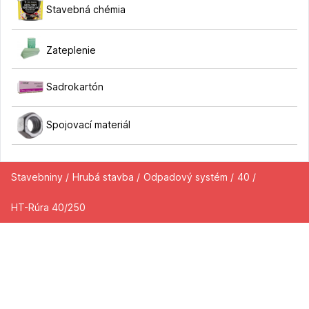
Stavebná chémia
Zateplenie
Sadrokartón
Spojovací materiál
Stavebniny /
Hrubá stavba /
Odpadový systém /
40 /
HT-Rúra 40/250