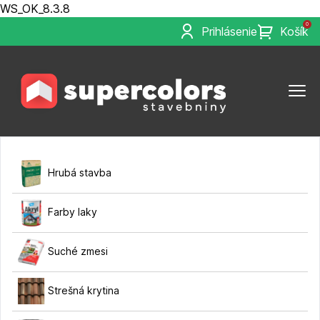
WS_OK_8.3.8
0
Prihlásenie
Košík
Hrubá stavba
Farby laky
Suché zmesi
Strešná krytina