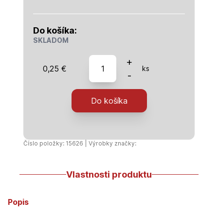
Do košíka:
SKLADOM
množstvo
+
0,25
€
ks
HT-
-
Zátka
32
Do košíka
Číslo položky: 15626 | Výrobky značky:
Vlastnosti produktu
Popis