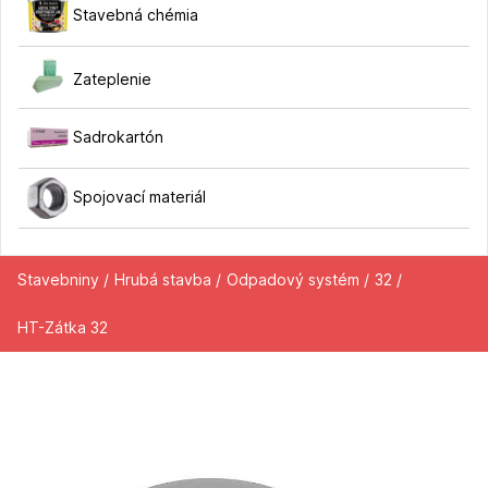
Stavebná chémia
Zateplenie
Sadrokartón
Spojovací materiál
Stavebniny /
Hrubá stavba /
Odpadový systém /
32 /
HT-Zátka 32