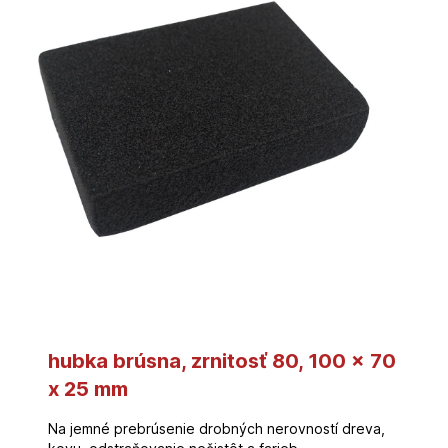
hubka brúsna, zrnitosť 80, 100 x 70
x 25 mm
Na jemné prebrúsenie drobných nerovností dreva,