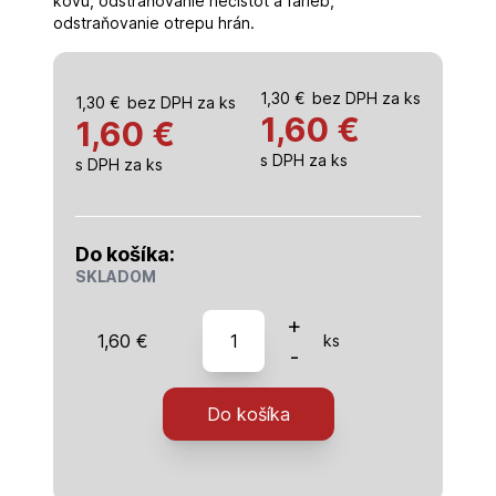
kovu, odstraňovanie nečistôt a farieb,
odstraňovanie otrepu hrán.
1,30
€
bez DPH za ks
1,30
€
bez DPH za ks
1,60
€
1,60 €
s DPH za ks
s DPH za ks
Do košíka:
SKLADOM
množstvo
+
1,60
€
ks
hubka
-
brúsna,
zrnitosť
Do košíka
80,
100
x