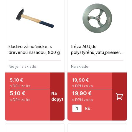
kladivo zámočnícke, s
fréza ALU,do
drevenou násadou, 800 g
polystyrénu,vatu,priemer
70mm
Nie je na sklade
Na sklade
5,10
€
19,90
€
s DPH za ks
s DPH za ks
5,10 €
19,90 €
Na
dopyt
s DPH za ks
s DPH za ks
ks