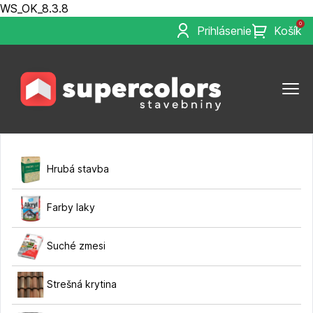
WS_OK_8.3.8
0
Prihlásenie
Košík
Hrubá stavba
Farby laky
Suché zmesi
Strešná krytina