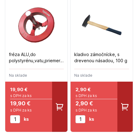
fréza ALU,do
kladivo zámočnícke, s
polystyrénu,vatu,priemer
drevenou násadou, 100 g
65mm
Na sklade
Na sklade
19,90
€
2,90
€
s DPH za ks
s DPH za ks
19,90 €
2,90 €
s DPH za ks
s DPH za ks
ks
ks