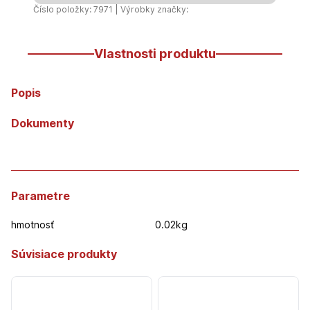
70
Číslo položky: 7971 | Výrobky značky:
x
25
Vlastnosti produktu
mm
Popis
Dokumenty
Parametre
hmotnosť
0.02kg
Súvisiace produkty