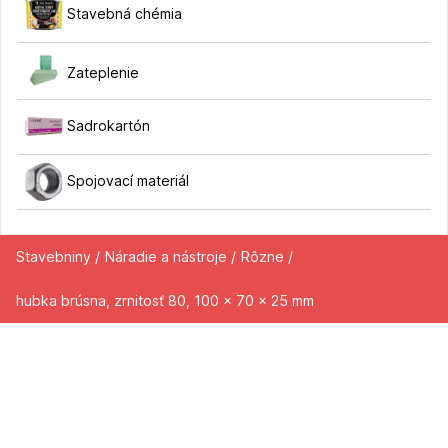
Stavebná chémia
Zateplenie
Sadrokartón
Spojovací materiál
Stavebniny /
Náradie a nástroje /
Rôzne /
hubka brúsna, zrnitosť 80, 100 x 70 x 25 mm