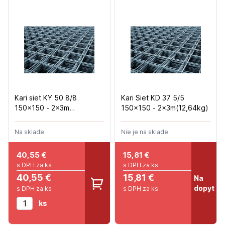
Kari siet KY 50 8/8
Kari Siet KD 37 5/5
150x150 - 2x3m
150x150 - 2x3m(12,64kg)
(32,40kg/ks)
Na sklade
Nie je na sklade
40,55
€
15,81
€
s DPH za ks
s DPH za ks
40,55 €
15,81 €
Na
dopyt
s DPH za ks
s DPH za ks
ks