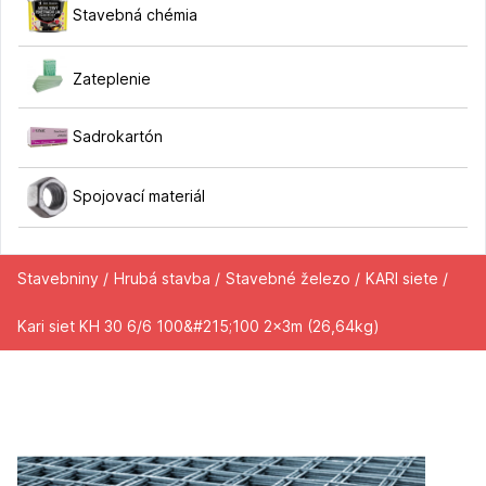
Stavebná chémia
Zateplenie
Sadrokartón
Spojovací materiál
Stavebniny /
Hrubá stavba /
Stavebné železo /
KARI siete /
Kari siet KH 30 6/6 100&#215;100 2x3m (26,64kg)