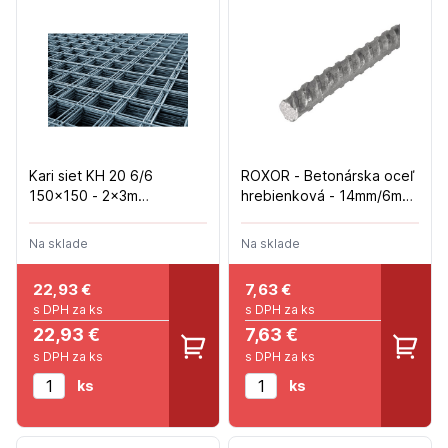
Kari siet KH 20 6/6
ROXOR - Betonárska oceľ
150x150 - 2x3m
hrebienková - 14mm/6m
(18,2kg/ks)
(7,26kg/ks)
Na sklade
Na sklade
22,93
€
7,63
€
s DPH za ks
s DPH za ks
22,93 €
7,63 €
s DPH za ks
s DPH za ks
ks
ks