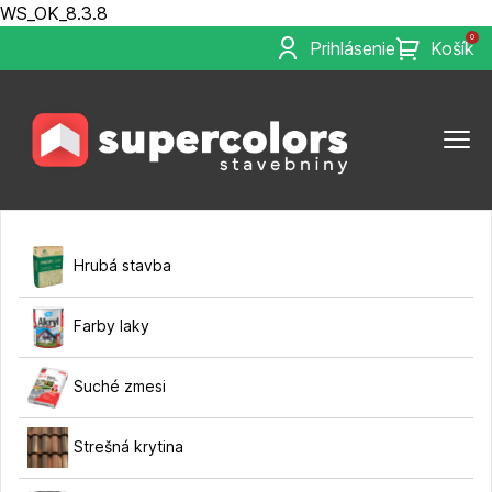
WS_OK_8.3.8
0
Prihlásenie
Košík
Hrubá stavba
Farby laky
Suché zmesi
Strešná krytina