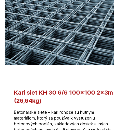
Kari siet KH 30 6/6 100×100 2x3m
(26,64kg)
Betonárske siete – kari rohože sú hutným
materiálom, ktorý sa používa k vystuženiu
betónových podláh, základových dosiek a iných
betónových nosných častí stavieb. Kari siete slúžia,