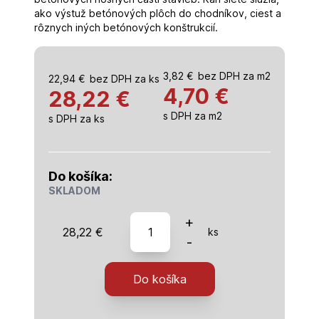
ako výstuž betónových plôch do chodníkov, ciest a
rôznych iných betónových konštrukcií.
3,82
€
bez DPH za m2
22,94
€
bez DPH za ks
4,70
€
28,22 €
s DPH za m2
s DPH za ks
Do košíka:
SKLADOM
množstvo
+
28,22
€
ks
Kari
-
siet
KH
Do košíka
30
6/6