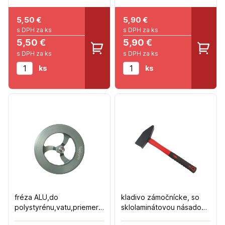
5,50
€
5,90
€
s DPH za ks
s DPH za ks
5,50 €
5,90 €
s DPH za ks
s DPH za ks
ks
ks
fréza ALU,do
kladivo zámočnícke, so
polystyrénu,vatu,priemer
sklolaminátovou násadou,
70mm
400 g