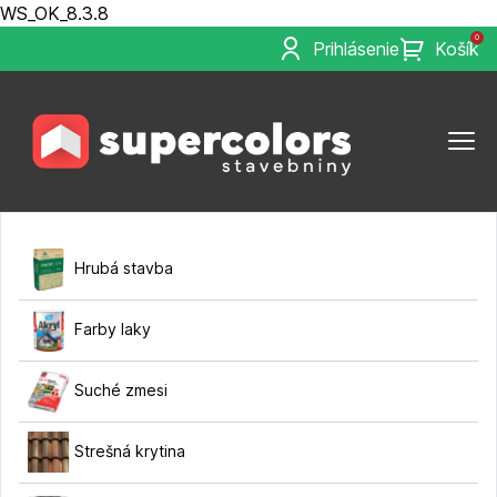
WS_OK_8.3.8
0
Prihlásenie
Košík
Hrubá stavba
Farby laky
Suché zmesi
Strešná krytina