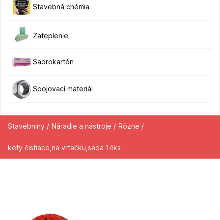
Stavebná chémia
Zateplenie
Sadrokartón
Spojovací materiál
Stavebniny /
Náradie a nástroje /
Rôzne /
kefy čistiace,na vrtačku,sada 14ks