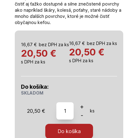
čistiť aj ťažko dostupné a silne znečistené povrchy
ako napríklad škáry, kolesá, poťahy, staré nádoby a
mnoho ďalších povrchov, ktoré je možné čistiť
obyčajnou kefou.
16,67
€
bez DPH za ks
16,67
€
bez DPH za ks
20,50
€
20,50 €
s DPH za ks
s DPH za ks
Do košíka:
SKLADOM
množstvo
+
20,50
€
ks
kefy
-
čistiace,na
vrtačku,sada
Do košíka
14ks