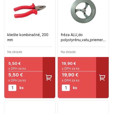
kliešte kombinačné, 200
fréza ALU,do
mm
polystyrénu,vatu,priemer
70mm
Na sklade
Na sklade
5,50
€
19,90
€
s DPH za ks
s DPH za ks
5,50 €
19,90 €
s DPH za ks
s DPH za ks
ks
ks