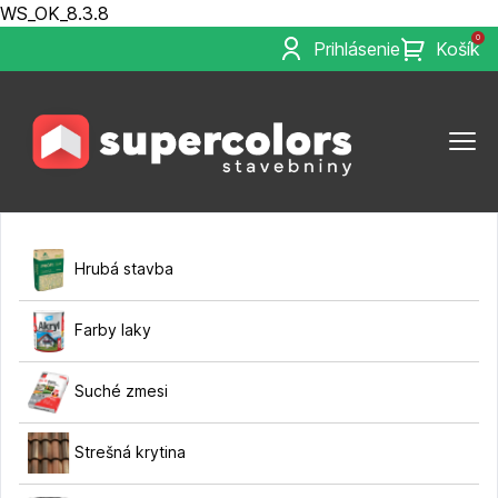
WS_OK_8.3.8
0
Prihlásenie
Košík
Hrubá stavba
Farby laky
Suché zmesi
Strešná krytina