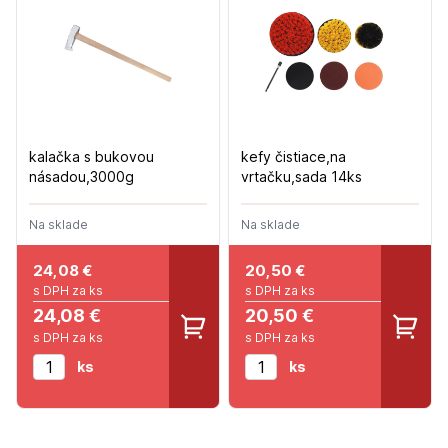
kalačka s bukovou
kefy čistiace,na
násadou,3000g
vrtačku,sada 14ks
Na sklade
Na sklade
24,08
€
20,50
€
s DPH za ks
s DPH za ks
24,08 €
20,50 €
s DPH za ks
s DPH za ks
ks
ks