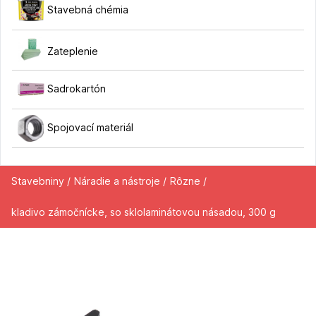
Stavebná chémia
Zateplenie
Sadrokartón
Spojovací materiál
Stavebniny /
Náradie a nástroje /
Rôzne /
kladivo zámočnícke, so sklolaminátovou násadou, 300 g