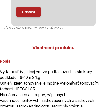
Odoslať
Číslo položky: 1862 | Výrobky značky:
Het
Vlastnosti produktu
Popis
Výdatnosť (v jednej vrstve podľa savosti a štruktúry
podkladu): 6-10 m2/kg
Odtieň: biely, tónovanie je možné vykonávať tónovacími
farbami HETCOLOR
Na nátery stien a stropov, vápenných,
vápennocementových, sadrovápenných a sadrových
omietok, sadrokartónových, sadrovláknitých a