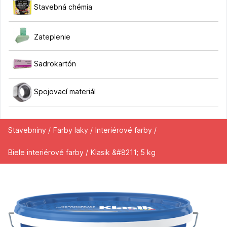
Stavebná chémia
Zateplenie
Sadrokartón
Spojovací materiál
Stavebniny /
Farby laky /
Interiérové farby /
Biele interiérové farby /
Klasik &#8211; 5 kg