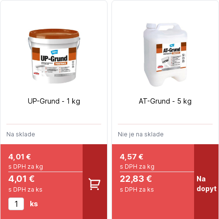
UP-Grund - 1 kg
AT-Grund - 5 kg
Na sklade
Nie je na sklade
4,01
€
4,57
€
s DPH za kg
s DPH za kg
4,01 €
22,83 €
Na
dopyt
s DPH za ks
s DPH za ks
ks