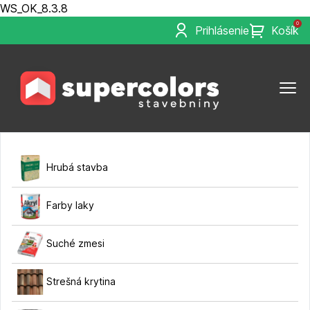
WS_OK_8.3.8
0
Prihlásenie
Košík
Hrubá stavba
Farby laky
Suché zmesi
Strešná krytina