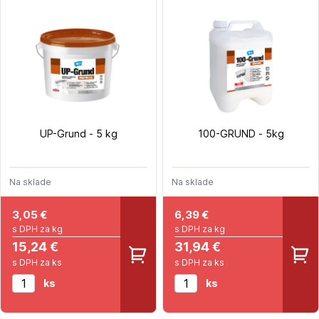
UP-Grund - 5 kg
100-GRUND - 5kg
Na sklade
Na sklade
3,05
€
6,39
€
s DPH za kg
s DPH za kg
15,24 €
31,94 €
s DPH za ks
s DPH za ks
ks
ks