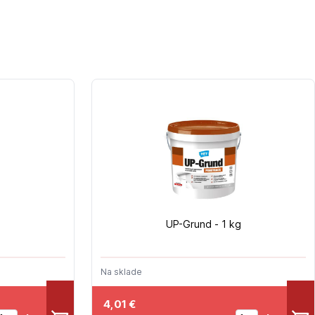
UP-Grund - 1 kg
Na sklade
4,01
€