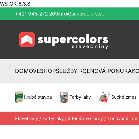
WS_OK_8.3.8
+421 948 272 269
info@supercolors.sk
›
DOMOV
ESHOP
SLUŽBY
CENOVÁ PONUKA
K
Hrubá stavba
Farby laky
Suché zmesi
Stavebniny /
Farby laky /
Interiérové farby /
Tónované inter