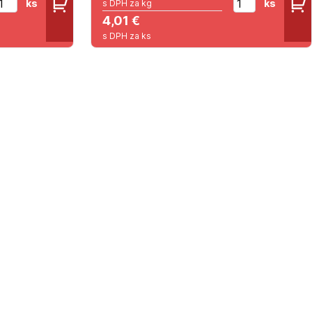
ks
ks
s DPH za kg
4,01 €
s DPH za ks