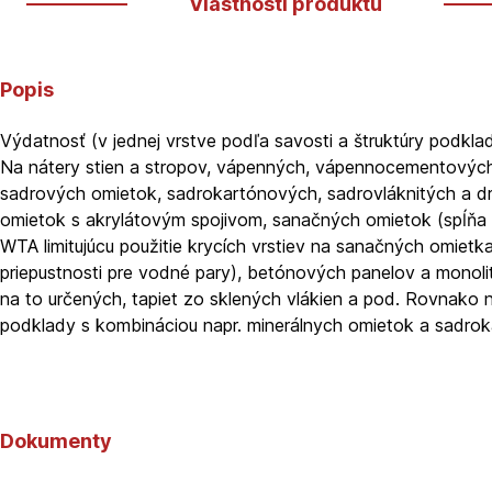
Vlastnosti produktu
Popis
Výdatnosť (v jednej vrstve podľa savosti a štruktúry podkla
Na nátery stien a stropov, vápenných, vápennocementovýc
sadrových omietok, sadrokartónových, sadrovláknitých a dr
omietok s akrylátovým spojivom, sanačných omietok (spĺňa
WTA limitujúcu použitie krycích vrstiev na sanačných omietk
priepustnosti pre vodné pary), betónových panelov a monolit
na to určených, tapiet zo sklených vlákien a pod. Rovnako n
podklady s kombináciou napr. minerálnych omietok a sadrok
Dokumenty