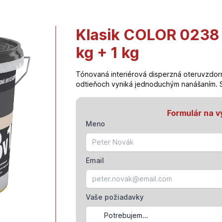
Klasik COLOR 0238 
kg + 1 kg
Tónovaná interiérová disperzná oteruvzdor
odtieňoch vyniká jednoduchým nanášaním. 
Formulár na v
Meno
Email
Vaše požiadavky