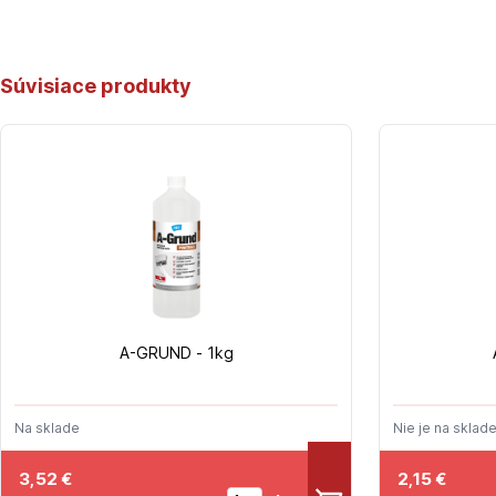
Súvisiace produkty
A-GRUND - 1kg
Na sklade
Nie je na sklad
3,52
€
2,15
€