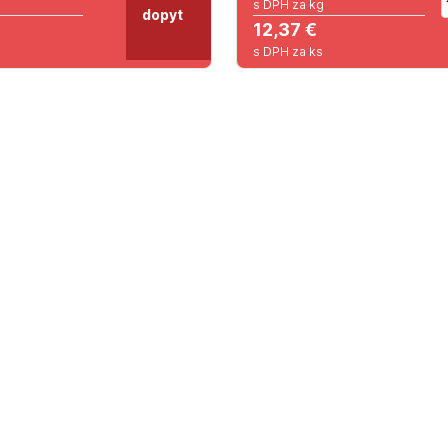
s DPH za kg
dopyt
12,37 €
s DPH za ks