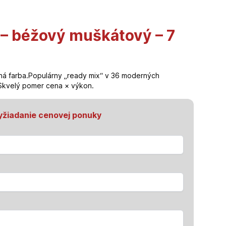
– béžový muškátový – 7
ná farba.Populárny „ready mix“ v 36 moderných
Skvelý pomer cena × výkon.
yžiadanie cenovej ponuky