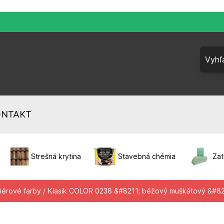
ONTAKT
Strešná krytina
Stavebná chémia
Zat
iérové farby /
Klasik COLOR 0238 &#8211; béžový muškátový &#821