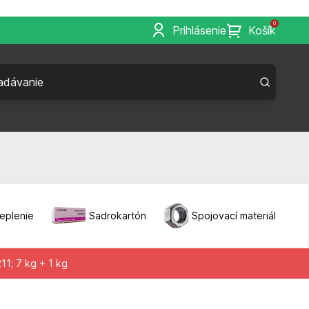
0
Prihlásenie
Košík
eplenie
Sadrokartón
Spojovací materiál
1; 7 kg + 1 kg