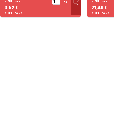
ks
s DPH za kg
s DPH za kg
3,52 €
21,49 €
s DPH za ks
s DPH za ks