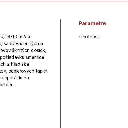
Parametre
du): 6-10 m2/kg
hmotnosť
h, sadrovápenných a
evovláknitých dosiek,
 požiadavku smernice
ach z hľadiska
ov, papierových tapiet
a aplikáciu na
artónu.