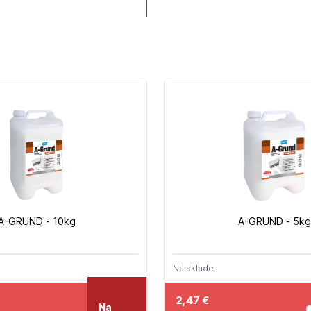
A-GRUND - 10kg
A-GRUND - 5kg
e
Na sklade
2,47
€
Na