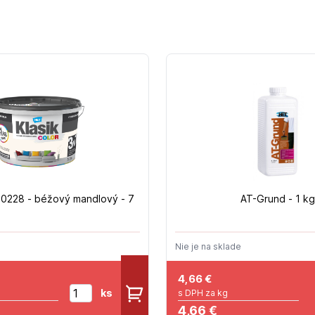
 0228 - béžový mandlový - 7
AT-Grund - 1 kg
Nie je na sklade
4,66
€
ks
s DPH za kg
4,66 €