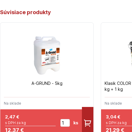
Súvisiace produkty
A-GRUND - 5kg
Klasik COLOR
kg + 1 kg
Na sklade
Na sklade
2,47
€
3,04
€
ks
s DPH za kg
s DPH za kg
12,37 €
21,29 €