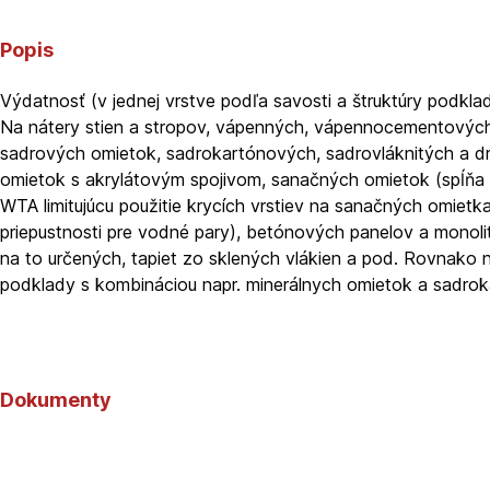
Popis
Výdatnosť (v jednej vrstve podľa savosti a štruktúry podkla
Na nátery stien a stropov, vápenných, vápennocementovýc
sadrových omietok, sadrokartónových, sadrovláknitých a dr
omietok s akrylátovým spojivom, sanačných omietok (spĺňa
WTA limitujúcu použitie krycích vrstiev na sanačných omietk
priepustnosti pre vodné pary), betónových panelov a monolit
na to určených, tapiet zo sklených vlákien a pod. Rovnako n
podklady s kombináciou napr. minerálnych omietok a sadrok
Dokumenty