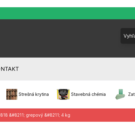
ONTAKT
Strešná krytina
Stavebná chémia
Zat
818 &#8211; grepový &#8211; 4 kg