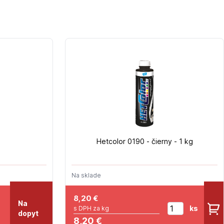
Hetcolor 0190 - čierny - 1 kg
Na sklade
8,20
€
Na
ks
s DPH za kg
dopyt
8,20 €