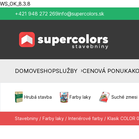
WS_OK_8.3.8
+421 948 272 269
info@supercolors.sk
›
DOMOV
ESHOP
SLUŽBY
CENOVÁ PONUKA
K
Hrubá stavba
Farby laky
Suché zmesi
Stavebniny /
Farby laky /
Interiérové farby /
Klasik COLOR 0