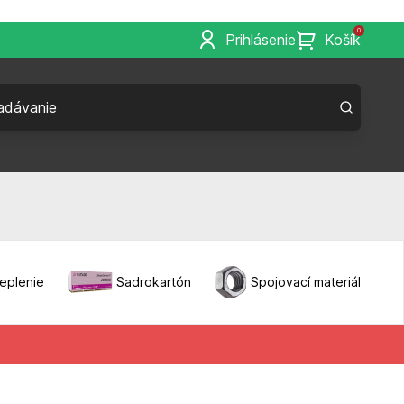
0
Prihlásenie
Košík
eplenie
Sadrokartón
Spojovací materiál