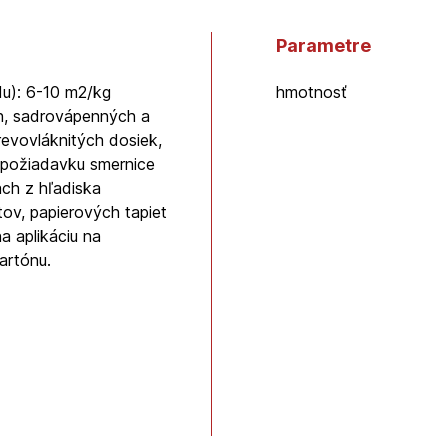
Parametre
du): 6-10 m2/kg
hmotnosť
h, sadrovápenných a
evovláknitých dosiek,
 požiadavku smernice
ach z hľadiska
ov, papierových tapiet
a aplikáciu na
artónu.