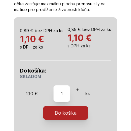
očka zaisťuje maximálnu plochu prenosu sily na
matice pre predĺženie životnosti kľúča.
0,89
€
bez DPH za ks
0,89
€
bez DPH za ks
1,10
€
1,10 €
s DPH za ks
s DPH za ks
Do košíka:
SKLADOM
množstvo
+
1,10
€
ks
kľúč
-
maticový,
očkový,
Do košíka
11
mm