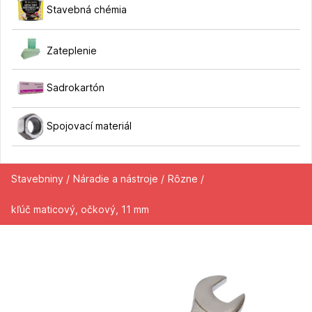
Stavebná chémia
Zateplenie
Sadrokartón
Spojovací materiál
Stavebniny /
Náradie a nástroje /
Rôzne /
kľúč maticový, očkový, 11 mm