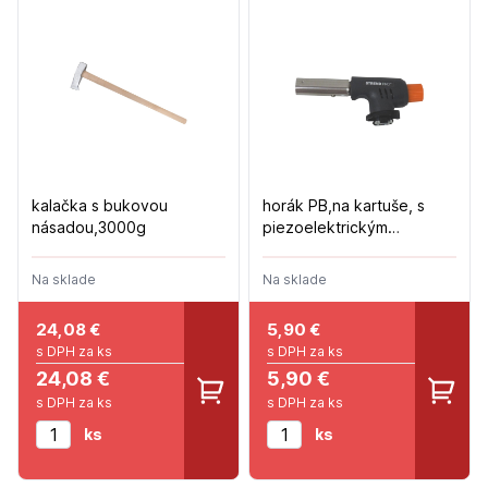
kalačka s bukovou
horák PB,na kartuše, s
násadou,3000g
piezoelektrickým
zapalovaním,1,3 kW
Na sklade
Na sklade
24,08
€
5,90
€
s DPH za ks
s DPH za ks
24,08 €
5,90 €
s DPH za ks
s DPH za ks
ks
ks