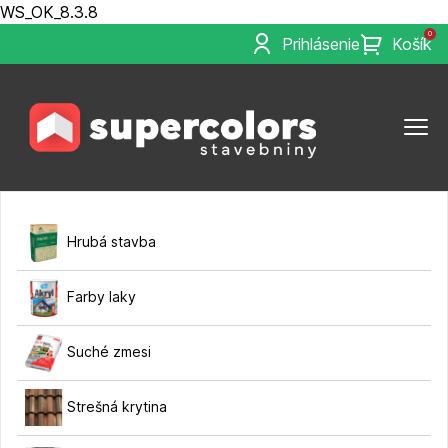
WS_OK_8.3.8
0
Prihlásenie
Košík
Hrubá stavba
Farby laky
Suché zmesi
Strešná krytina