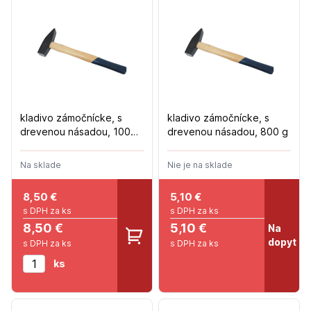
kladivo zámočnícke, s
kladivo zámočnícke, s
drevenou násadou, 1000
drevenou násadou, 800 g
g
Na sklade
Nie je na sklade
8,50
€
5,10
€
s DPH za ks
s DPH za ks
8,50 €
5,10 €
Na
dopyt
s DPH za ks
s DPH za ks
ks