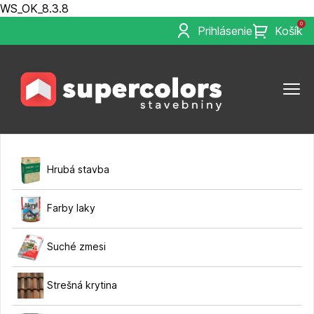
WS_OK_8.3.8
0
Prihlásenie
Košík
Hrubá stavba
Farby laky
Suché zmesi
Strešná krytina