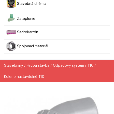
Stavebná chémia
Zateplenie
Sadrokartón
Spojovací materiál
Stavebniny /
Hrubá stavba /
Odpadový systém /
110 /
Koleno nastavitelné 110