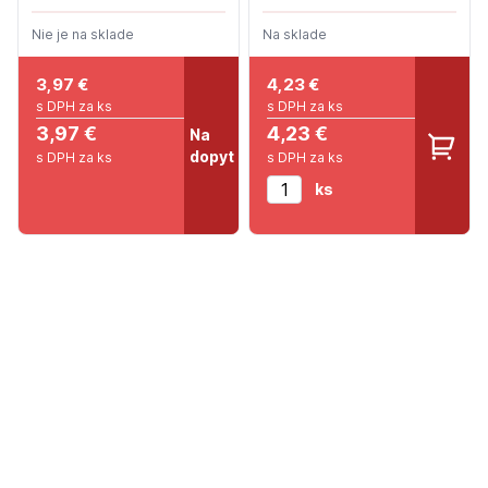
Nie je na sklade
Na sklade
3,97
€
4,23
€
s DPH za ks
s DPH za ks
3,97 €
4,23 €
Na
dopyt
s DPH za ks
s DPH za ks
ks