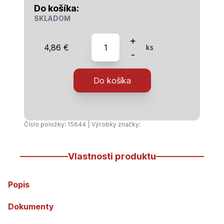
Do košíka:
SKLADOM
množstvo
+
4,86
€
ks
Koleno
-
nastavitelné
110
Do košíka
Číslo položky: 15644 | Výrobky značky:
Vlastnosti produktu
Popis
Dokumenty