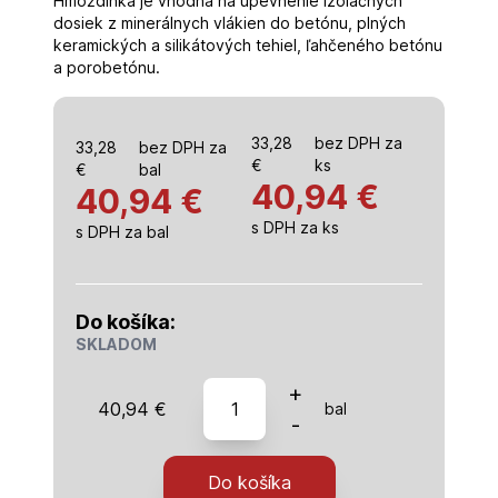
Hmoždinka je vhodná na upevnenie izolačných
dosiek z minerálnych vlákien do betónu, plných
keramických a silikátových tehiel, ľahčeného betónu
a porobetónu.
33,28
bez DPH za
33,28
bez DPH za
€
ks
€
bal
40,94
€
40,94 €
s DPH za ks
s DPH za bal
Do košíka:
SKLADOM
množstvo
+
40,94
€
bal
10x090
-
-
fasádna
Do košíka
hmoždinka