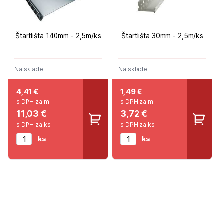
Štartlišta 140mm - 2,5m/ks
Štartlišta 30mm - 2,5m/ks
Na sklade
Na sklade
4,41
€
1,49
€
s DPH za m
s DPH za m
11,03 €
3,72 €
s DPH za ks
s DPH za ks
ks
ks