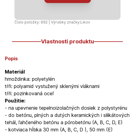
-
kovový
tŕň
Číslo položky: 692 | Výrobky značky:
Likov
(200ks/bal)
Vlastnosti produktu
Popis
Materiál
hmoždinka: polyetylén
tŕň: polyamid vystužený sklenými vláknami
tŕň: pozinkovaná oceľ
Použitie:
- na upevnenie tepelnoizolačných dosiek z polystyrénu
- do betónu, plných a dutých keramických i silikátových
tehál, ľahčeného betónu a pórobetónu (A, B, C, D, E)
- kotviaca hĺbka 30 mm (A, B, C, D ), 50 mm (E)