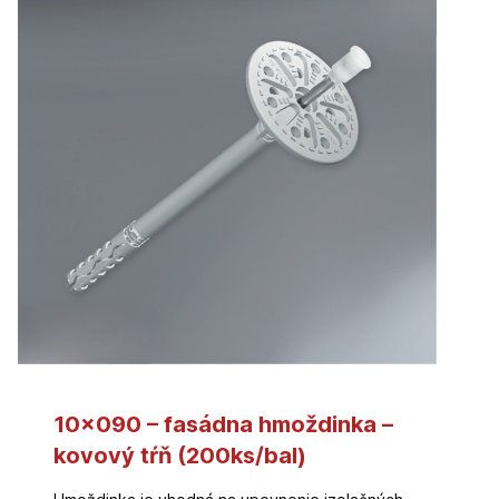
10×090 – fasádna hmoždinka –
kovový tŕň (200ks/bal)