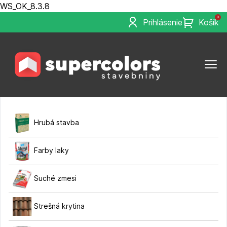
WS_OK_8.3.8
0
Prihlásenie
Košík
Hrubá stavba
Farby laky
Suché zmesi
Strešná krytina