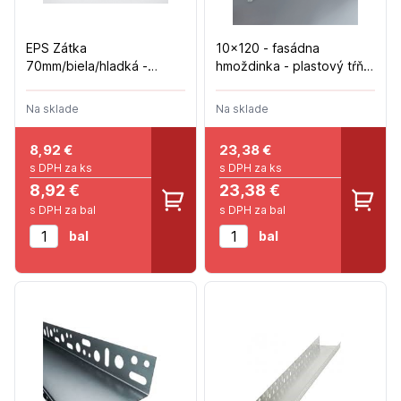
EPS Zátka
10x120 - fasádna
70mm/biela/hladká -
hmoždinka - plastový tŕň
120ks/bal
(200ks/bal)
Na sklade
Na sklade
8,92
€
23,38
€
s DPH za ks
s DPH za ks
8,92 €
23,38 €
s DPH za bal
s DPH za bal
bal
bal