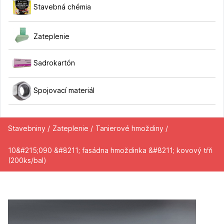
Stavebná chémia
Zateplenie
Sadrokartón
Spojovací materiál
Stavebniny /
Zateplenie /
Tanierové hmoždiny /
10&#215;090 &#8211; fasádna hmoždinka &#8211; kovový tŕň
(200ks/bal)