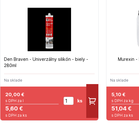
Den Braven - Univerzálny silikón - biely -
Murexin -
280ml
Na sklade
Na sklade
20,00
€
5,10
€
ks
s DPH za l
s DPH za kg
5,60 €
51,04 €
s DPH za ks
s DPH za ks