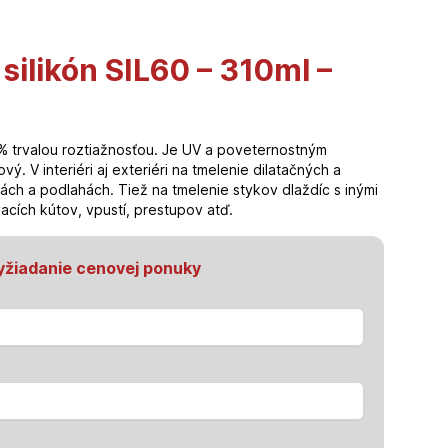
silikón SIL60 – 310ml –
0% trvalou roztiažnosťou. Je UV a poveternostným
vý. V interiéri aj exteriéri na tmelenie dilatačných a
ách a podlahách. Tiež na tmelenie stykov dlaždíc s inými
acích kútov, vpustí, prestupov atď.
yžiadanie cenovej ponuky