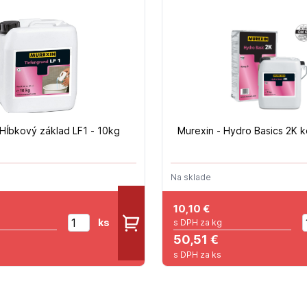
 Hĺbkový základ LF1 - 10kg
Murexin - Hydro Basics 2K k
Na sklade
10,10
€
ks
s DPH za kg
50,51 €
s DPH za ks