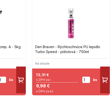
omp. A - 5kg
Den Braven - Rýchloschnúce PU lepidlo
Turbo Speed - pištolová - 750ml
Na sklade
13,31
€
ks
ks
s DPH za l
9,98 €
s DPH za ks