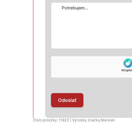
Odoslať
Číslo položky: 11823 | Výrobky značky:
Murexin