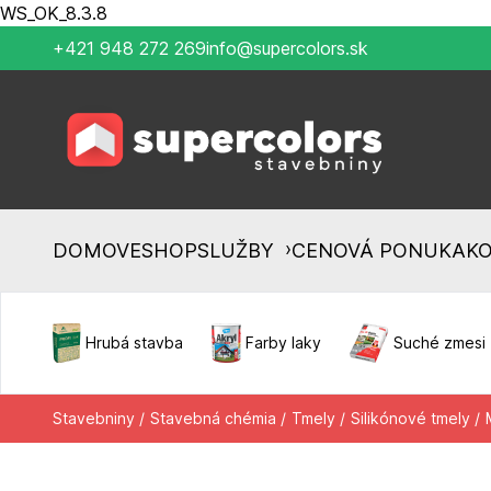
WS_OK_8.3.8
+421 948 272 269
info@supercolors.sk
›
DOMOV
ESHOP
SLUŽBY
CENOVÁ PONUKA
K
Hrubá stavba
Farby laky
Suché zmesi
Stavebniny /
Stavebná chémia /
Tmely /
Silikónové tmely /