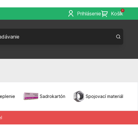
0
Prihlásenie
Košík
eplenie
Sadrokartón
Spojovací materiál
el