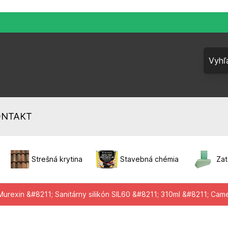
ONTAKT
Strešná krytina
Stavebná chémia
Zat
Murexin &#8211; Sanitárny silikón SIL60 &#8211; 310ml &#8211; Cam