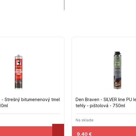
 - Strešný bitumenenový tmel
Den Braven - SILVER line PU l
310ml
tehly - pištolová - 750ml
Na sklade
9,40
€