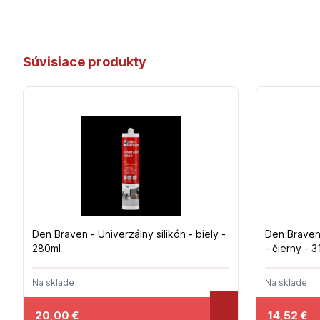
Súvisiace produkty
Den Braven - Univerzálny silikón - biely -
Den Braven
280ml
- čierny - 
Na sklade
Na sklade
20,00
€
14,52
€