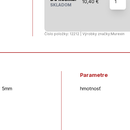
10,40
€
Murexin
SKLADOM
-
Sanitárny
silikón
SIL60
Číslo položky: 12212 | Výrobky značky:
Murexin
-
310ml
-
Zementgr
Parametre
ry 5mm
hmotnosť