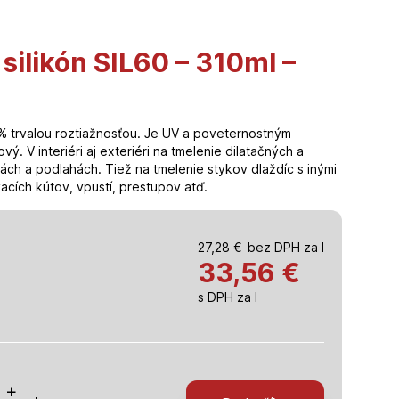
silikón SIL60 – 310ml –
0% trvalou roztiažnosťou. Je UV a poveternostným
vý. V interiéri aj exteriéri na tmelenie dilatačných a
ách a podlahách. Tiež na tmelenie stykov dlaždíc s inými
acích kútov, vpustí, prestupov atď.
27,28
€
bez DPH za l
33,56
€
s DPH za l
o
+