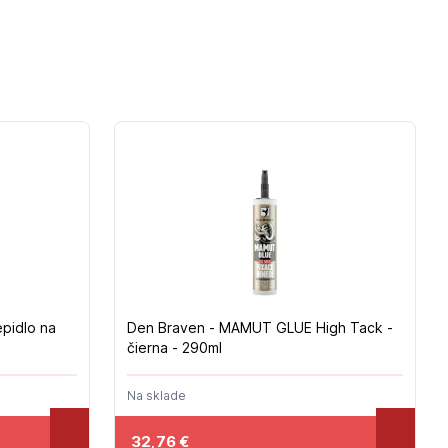
epidlo na
Den Braven - MAMUT GLUE High Tack -
čierna - 290ml
Na sklade
32,76
€