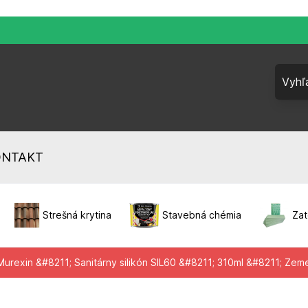
ONTAKT
Strešná krytina
Stavebná chémia
Zat
Murexin &#8211; Sanitárny silikón SIL60 &#8211; 310ml &#8211; Zem