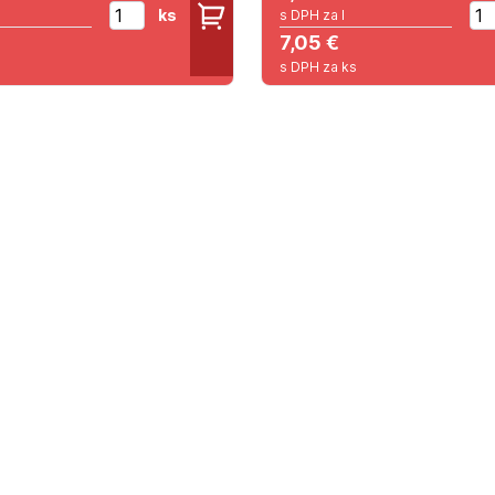
ks
s DPH za l
7,05 €
s DPH za ks