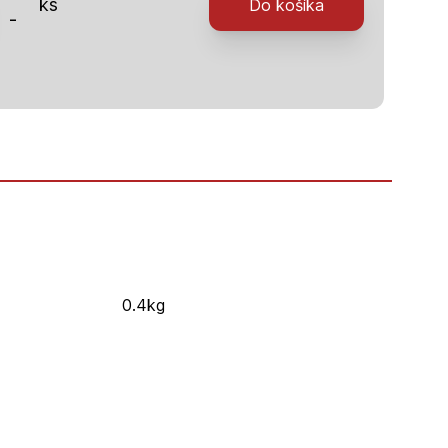
ks
Do košíka
-
au
0.4kg