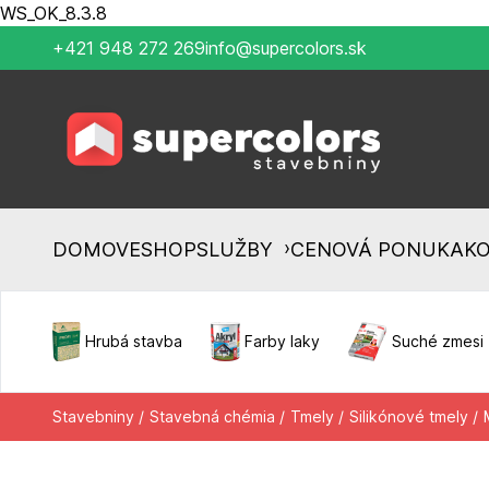
WS_OK_8.3.8
+421 948 272 269
info@supercolors.sk
›
DOMOV
ESHOP
SLUŽBY
CENOVÁ PONUKA
K
Hrubá stavba
Farby laky
Suché zmesi
Stavebniny /
Stavebná chémia /
Tmely /
Silikónové tmely /