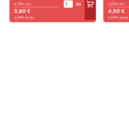
ks
s DPH za l
s DPH za l
5,60 €
4,50 €
s DPH za ks
s DPH za ks