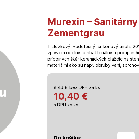
Murexin – Sanitárny 
Zementgrau
1-zložkový, vodotesný, silikónový tmel s 2
vplyvom odolný, atribakteriálny a protiplesňo
prípojných škár keramických dlaždíc na sten
materiálmi ako sú napr. obruby vaní, sprchov
8,46
€
bez DPH za ks
10,40 €
s DPH za ks
množstv
Do košíka: