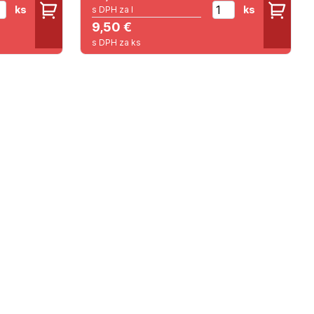
ks
ks
s DPH za l
9,50 €
s DPH za ks