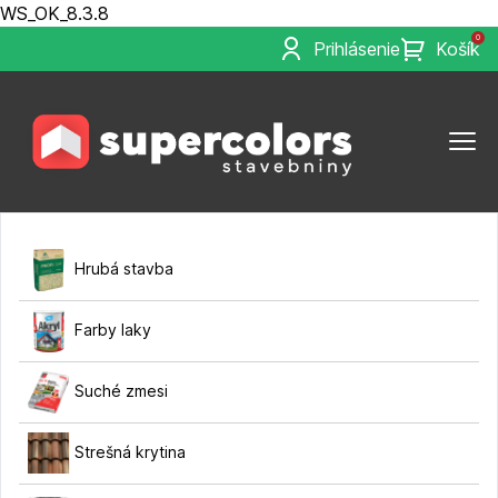
WS_OK_8.3.8
0
Prihlásenie
Košík
Hrubá stavba
Farby laky
Suché zmesi
Strešná krytina