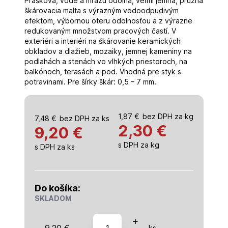
Prášková, vode a mrazu odolná, veľmi jemná, pružná
škárovacia malta s výrazným vodoodpudivým
efektom, výbornou oteru odolnosťou a z výrazne
redukovaným množstvom pracových častí. V
exteriéri a interiéri na škárovanie keramických
obkladov a dlažieb, mozaiky, jemnej kameniny na
podlahách a stenách vo vlhkých priestoroch, na
balkónoch, terasách a pod. Vhodná pre styk s
potravinami. Pre šírky škár: 0,5 – 7 mm.
1,87
€
bez DPH za kg
7,48
€
bez DPH za ks
2,30
€
9,20 €
s DPH za kg
s DPH za ks
Do košíka:
SKLADOM
množstvo
+
9,20
€
ks