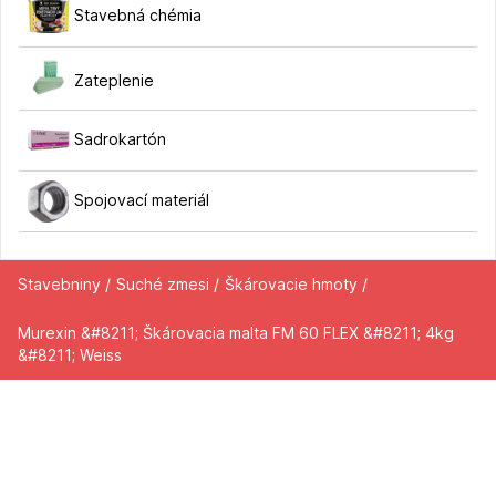
Stavebná chémia
Zateplenie
Sadrokartón
Spojovací materiál
Stavebniny /
Suché zmesi /
Škárovacie hmoty /
Murexin &#8211; Škárovacia malta FM 60 FLEX &#8211; 4kg
&#8211; Weiss