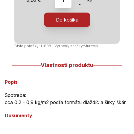
Murexin
-
-
Škárovacia
Do košíka
malta
FM
60
FLEX
Číslo položky: 11808 | Výrobky značky:
Murexin
-
4kg
Vlastnosti produktu
-
Weiss
Popis
Spotreba:
cca 0,2 - 0,9 kg/m2 podľa formátu dlaždíc a šírky škár
Dokumenty