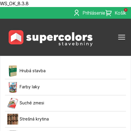
WS_OK_8.3.8
0
Prihlásenie
Košík
Hrubá stavba
Farby laky
Suché zmesi
Strešná krytina