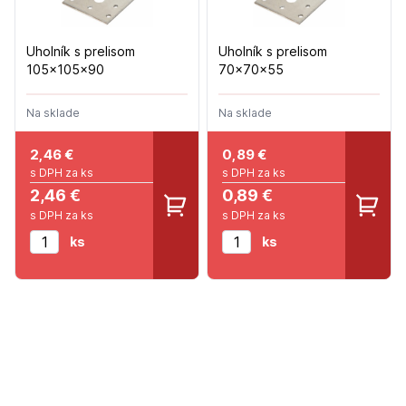
Uholník s prelisom
Uholník s prelisom
105x105x90
70x70x55
Na sklade
Na sklade
2,46
€
0,89
€
s DPH za ks
s DPH za ks
2,46 €
0,89 €
s DPH za ks
s DPH za ks
ks
ks