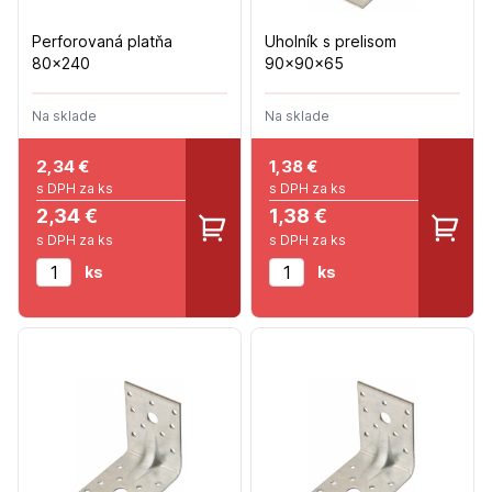
Perforovaná platňa
Uholník s prelisom
80x240
90x90x65
Na sklade
Na sklade
2,34
€
1,38
€
s DPH za ks
s DPH za ks
2,34 €
1,38 €
s DPH za ks
s DPH za ks
ks
ks