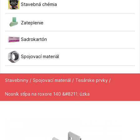
Stavebná chémia
Zateplenie
Sadrokartón
Spojovací materiál
Stavebniny /
Spojovací materiál /
Tesárske prvky /
Nosník stĺpa na roxore 140 &#8211; úzka