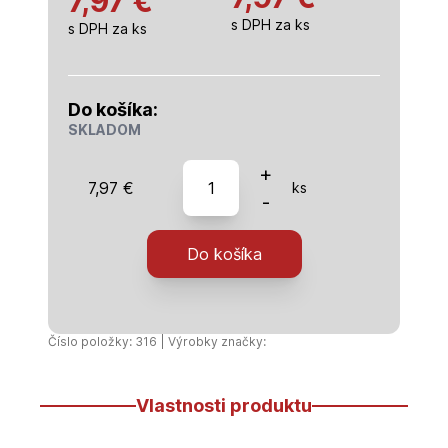
7,97 €
s DPH za ks
s DPH za ks
Do košíka:
SKLADOM
množstvo
+
7,97
€
ks
Nosník
-
stĺpa
na
Do košíka
roxore
140
-
úzka
Číslo položky: 316 | Výrobky značky:
Vlastnosti produktu