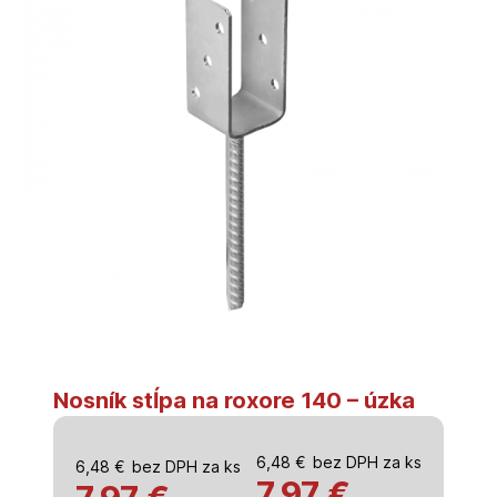
Nosník stĺpa na roxore 140 – úzka
6,48
€
bez DPH za ks
6,48
€
bez DPH za ks
7,97
€