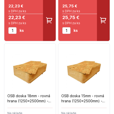
22,23
€
25,75
€
s DPH za ks
s DPH za ks
22,23 €
25,75 €
s DPH za ks
s DPH za ks
ks
ks
OSB doska 18mm - rovná
OSB doska 15mm - rovná
hrana (1250x2500mm) -
hrana (1250x2500mm) -
54ks/pal
64ks/pal
Na sklade
Na sklade