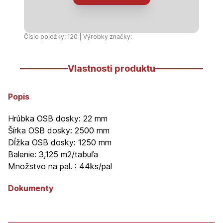
rovná
hrana
(1250x2500mm)
Číslo položky: 120 | Výrobky značky:
-
44ks/pal
Vlastnosti produktu
Popis
Hrúbka OSB dosky: 22 mm
Šírka OSB dosky: 2500 mm
Dĺžka OSB dosky: 1250 mm
Balenie: 3,125 m2/tabuľa
Množstvo na pal. : 44ks/pal
Dokumenty