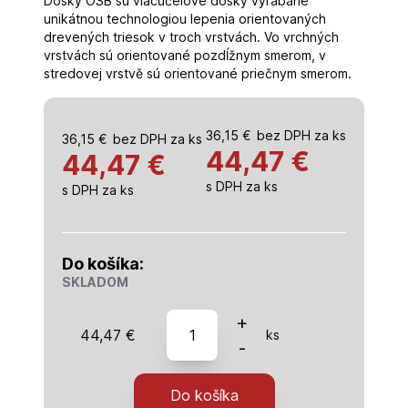
Dosky OSB sú viacúčelové dosky vyrábané
unikátnou technologiou lepenia orientovaných
drevených triesok v troch vrstvách. Vo vrchných
vrstvách sú orientované pozdĺžnym smerom, v
stredovej vrstvě sú orientované priečnym smerom.
36,15
€
bez DPH za ks
36,15
€
bez DPH za ks
44,47
€
44,47 €
s DPH za ks
s DPH za ks
Do košíka:
SKLADOM
množstvo
+
44,47
€
ks
OSB
-
doska
22mm
Do košíka
-