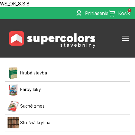
WS_OK_8.3.8
0
Prihlásenie
Košík
Hrubá stavba
Farby laky
Suché zmesi
Strešná krytina