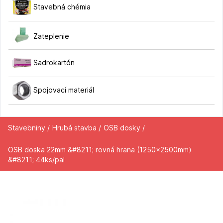
Stavebná chémia
Zateplenie
Sadrokartón
Spojovací materiál
Stavebniny /
Hrubá stavba /
OSB dosky /
OSB doska 22mm &#8211; rovná hrana (1250x2500mm)
&#8211; 44ks/pal