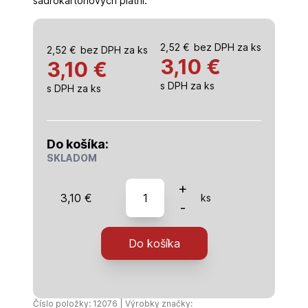
sadrokartónových platní.
2,52
€
bez DPH za ks
2,52
€
bez DPH za ks
3,10
€
3,10 €
s DPH za ks
s DPH za ks
Do košíka:
SKLADOM
množstvo
+
3,10
€
ks
Páska
-
45mx48mm
-
Do košíka
samolepiaca
tkaninová
páska
Číslo položky: 12076 | Výrobky značky: