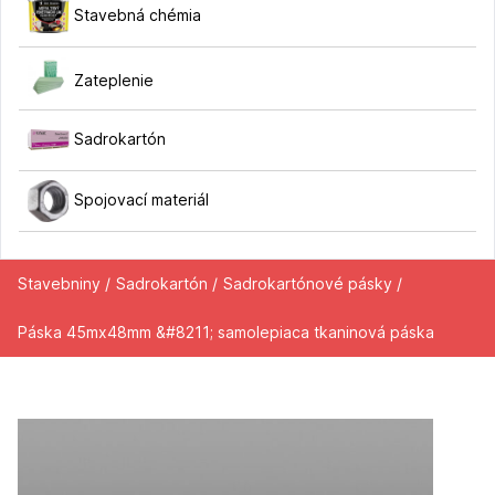
Stavebná chémia
Zateplenie
Sadrokartón
Spojovací materiál
Stavebniny /
Sadrokartón /
Sadrokartónové pásky /
Páska 45mx48mm &#8211; samolepiaca tkaninová páska