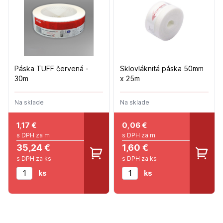
Páska TUFF červená -
Sklovláknitá páska 50mm
30m
x 25m
Na sklade
Na sklade
1,17
€
0,06
€
s DPH za m
s DPH za m
35,24 €
1,60 €
s DPH za ks
s DPH za ks
ks
ks