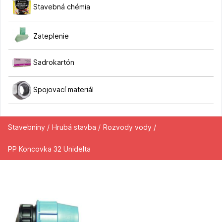
Stavebná chémia
Zateplenie
Sadrokartón
Spojovací materiál
Stavebniny /
Hrubá stavba /
Rozvody vody /
PP Koncovka 32 Unidelta