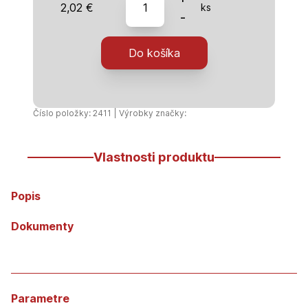
2,02
€
ks
PP
-
Koncovka
32
Do košíka
Unidelta
Číslo položky: 2411 | Výrobky značky:
Vlastnosti produktu
Popis
Dokumenty
Parametre