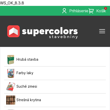
WS_OK_8.3.8
0
Prihlásenie
Košík
Hrubá stavba
Farby laky
Suché zmesi
Strešná krytina