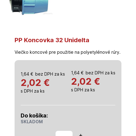
PP Koncovka 32 Unidelta
Viečko koncové pre použitie na polyetylénové rúry.
1,64
€
bez DPH za ks
1,64
€
bez DPH za ks
2,02
€
2,02 €
s DPH za ks
s DPH za ks
Do košíka:
SKLADOM
množstvo
+