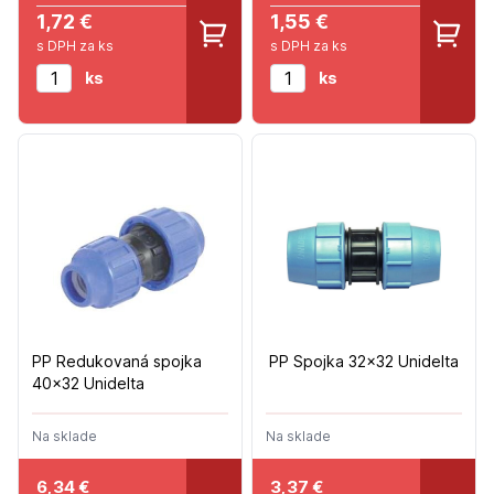
1,72 €
1,55 €
s DPH za ks
s DPH za ks
ks
ks
PP Redukovaná spojka
PP Spojka 32x32 Unidelta
40x32 Unidelta
Na sklade
Na sklade
6,34
€
3,37
€