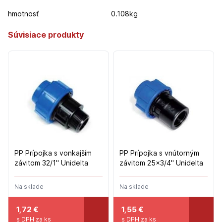
hmotnosť
0.108kg
Súvisiace produkty
PP Prípojka s vonkajším
PP Prípojka s vnútorným
závitom 32/1" Unidelta
závitom 25x3/4" Unidelta
Na sklade
Na sklade
1,72
€
1,55
€
s DPH za ks
s DPH za ks