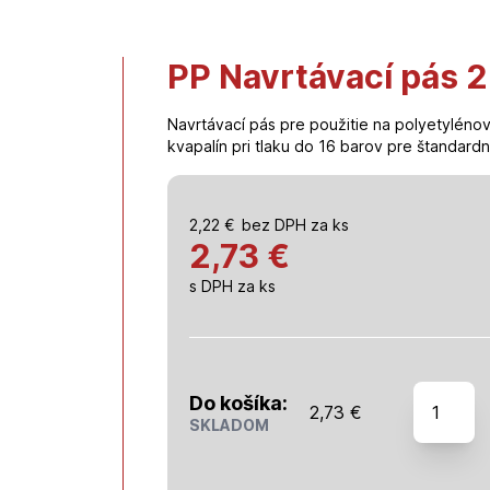
PP Navrtávací pás 2
Navrtávací pás pre použitie na polyetyléno
kvapalín pri tlaku do 16 barov pre štandardn
2,22
€
bez DPH za ks
2,73 €
s DPH za ks
množstv
Do košíka:
2,73
€
PP
SKLADOM
Navrtáva
pás