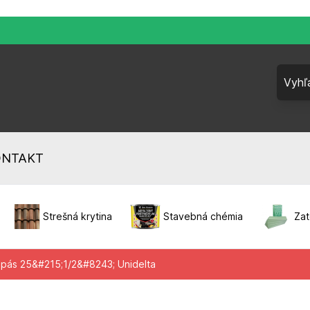
ONTAKT
Strešná krytina
Stavebná chémia
Zat
 pás 25&#215;1/2&#8243; Unidelta