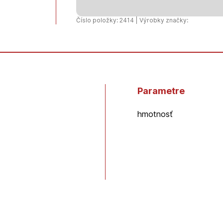
25x1/2"
Unidelta
Číslo položky: 2414 | Výrobky značky:
Parametre
hmotnosť