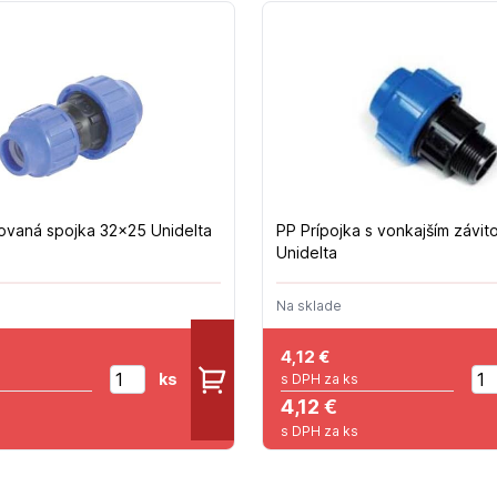
vaná spojka 32x25 Unidelta
PP Prípojka s vonkajším závi
Unidelta
Na sklade
4,12
€
ks
s DPH za ks
4,12 €
s DPH za ks