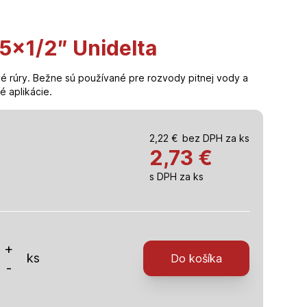
5×1/2″ Unidelta
vé rúry. Bežne sú používané pre rozvody pitnej vody a
é aplikácie.
2,22
€
bez DPH za ks
2,73
€
s DPH za ks
o
+
ks
Do košíka
-
cí