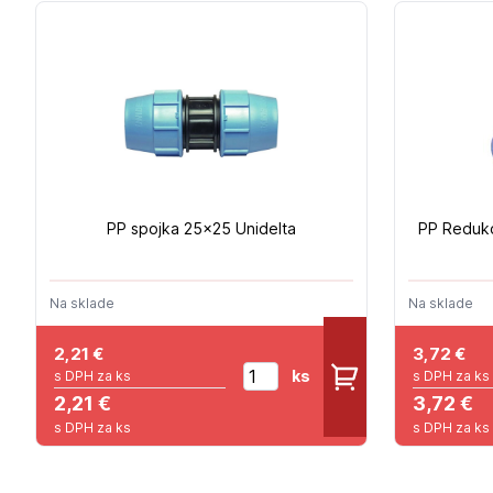
PP spojka 25x25 Unidelta
PP Reduko
Na sklade
Na sklade
2,21
€
3,72
€
ks
s DPH za ks
s DPH za ks
2,21 €
3,72 €
s DPH za ks
s DPH za ks