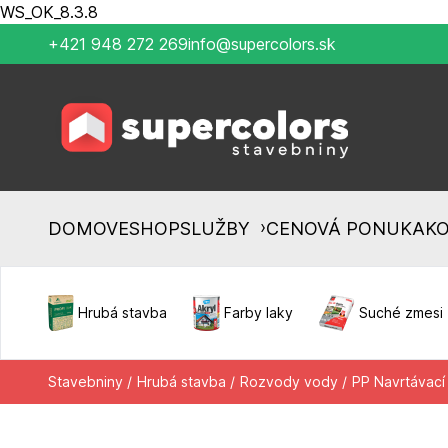
WS_OK_8.3.8
+421 948 272 269
info@supercolors.sk
›
DOMOV
ESHOP
SLUŽBY
CENOVÁ PONUKA
K
Hrubá stavba
Farby laky
Suché zmesi
Stavebniny /
Hrubá stavba /
Rozvody vody /
PP Navrtávací