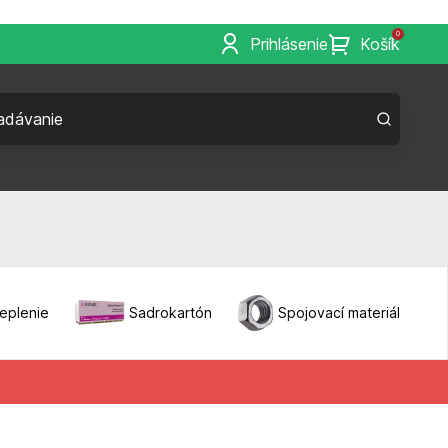
0
Prihlásenie
Košík
eplenie
Sadrokartón
Spojovací materiál