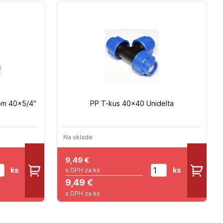
tom 40x5/4"
PP T-kus 40x40 Unidelta
Na sklade
9,49
€
ks
ks
s DPH za ks
9,49 €
s DPH za ks