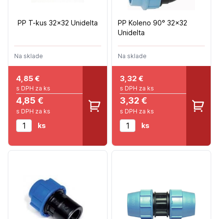
PP T-kus 32x32 Unidelta
PP Koleno 90° 32x32
Unidelta
Na sklade
Na sklade
4,85
€
3,32
€
s DPH za ks
s DPH za ks
4,85 €
3,32 €
s DPH za ks
s DPH za ks
ks
ks