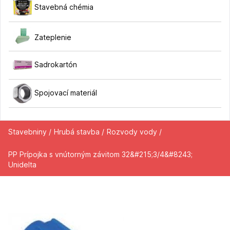
Stavebná chémia
Zateplenie
Sadrokartón
Spojovací materiál
Stavebniny /
Hrubá stavba /
Rozvody vody /
PP Prípojka s vnútorným závitom 32&#215;3/4&#8243;
Unidelta