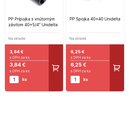
PP Prípojka s vnútorným
PP Spojka 40x40 Unidelta
závitom 40x5/4" Unidelta
Na sklade
Na sklade
3,84
€
6,25
€
s DPH za ks
s DPH za ks
3,84 €
6,25 €
s DPH za ks
s DPH za ks
ks
ks