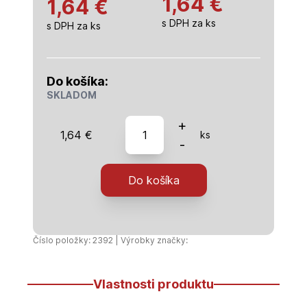
1,64
€
1,64 €
s DPH za ks
s DPH za ks
Do košíka:
SKLADOM
množstvo
+
1,64
€
ks
PP
-
Prípojka
s
Do košíka
vnútorným
závitom
32x3/4"
Unidelta
Číslo položky: 2392 | Výrobky značky:
Vlastnosti produktu