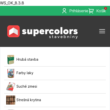
WS_OK_8.3.8
0
Prihlásenie
Košík
Hrubá stavba
Farby laky
Suché zmesi
Strešná krytina