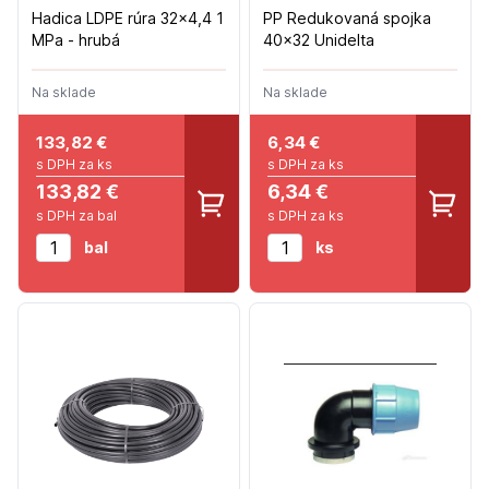
Hadica LDPE rúra 32x4,4 1
PP Redukovaná spojka
MPa - hrubá
40x32 Unidelta
Na sklade
Na sklade
133,82
€
6,34
€
s DPH za ks
s DPH za ks
133,82 €
6,34 €
s DPH za bal
s DPH za ks
bal
ks