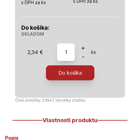
s DPH za ks
s DPH za ks
Do košíka:
SKLADOM
množstvo
+
2,34
€
ks
PP
-
Redukovaná
spojka
Do košíka
25x20
Unidelta
Číslo položky: 2394 | Výrobky značky:
Vlastnosti produktu
Popis