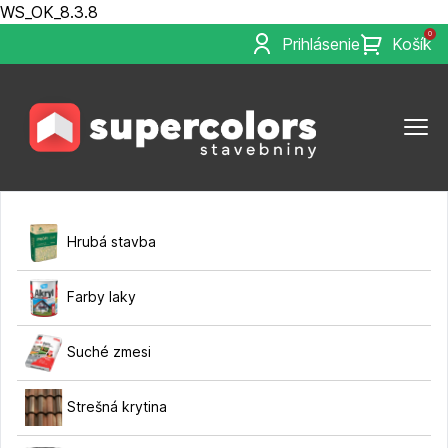
WS_OK_8.3.8
0
Prihlásenie
Košík
Hrubá stavba
Farby laky
Suché zmesi
Strešná krytina