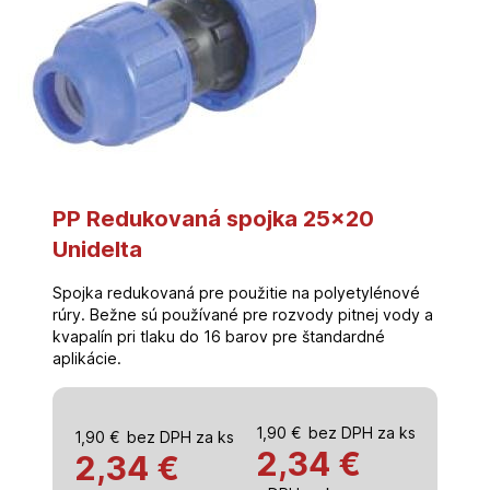
PP Redukovaná spojka 25×20
Unidelta
Spojka redukovaná pre použitie na polyetylénové
rúry. Bežne sú používané pre rozvody pitnej vody a
kvapalín pri tlaku do 16 barov pre štandardné
aplikácie.
1,90
€
bez DPH za ks
1,90
€
bez DPH za ks
2,34
€
2,34 €