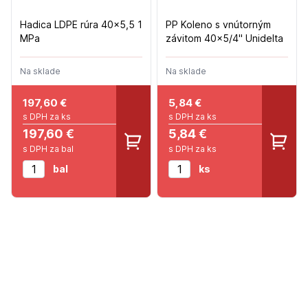
Hadica LDPE rúra 40x5,5 1
PP Koleno s vnútorným
MPa
závitom 40x5/4" Unidelta
Na sklade
Na sklade
197,60
€
5,84
€
s DPH za ks
s DPH za ks
197,60 €
5,84 €
s DPH za bal
s DPH za ks
bal
ks