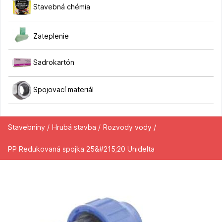
Stavebná chémia
Zateplenie
Sadrokartón
Spojovací materiál
Stavebniny /
Hrubá stavba /
Rozvody vody /
PP Redukovaná spojka 25&#215;20 Unidelta