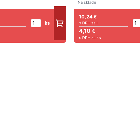
Na sklade
10,24
€
ks
s DPH za l
4,10 €
s DPH za ks