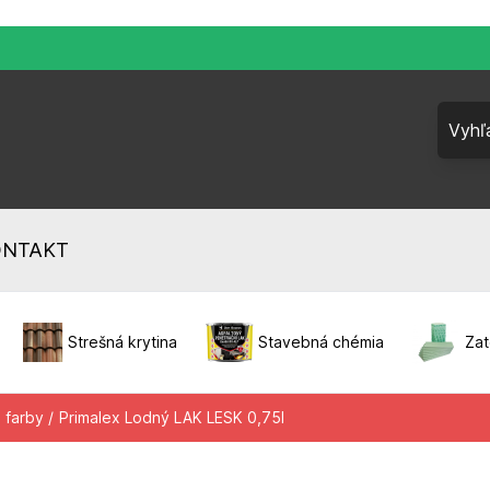
ONTAKT
Strešná krytina
Stavebná chémia
Zat
 farby /
Primalex Lodný LAK LESK 0,75l