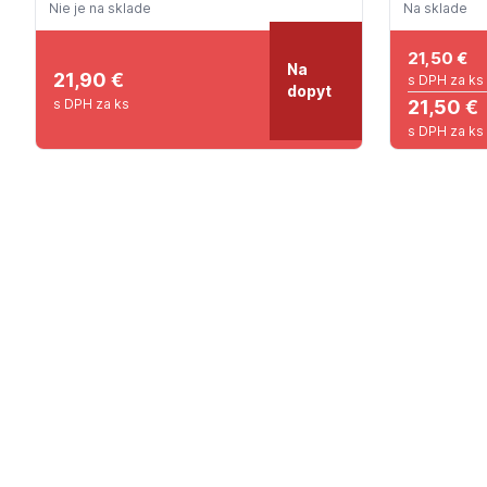
Nie je na sklade
Na sklade
21,50
€
Na
21,90 €
s DPH za ks
dopyt
21,50 €
s DPH za ks
s DPH za ks