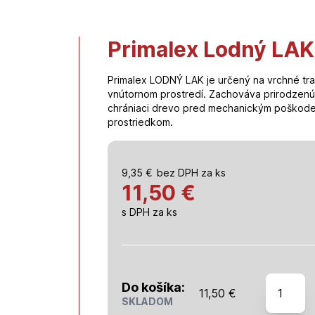
Primalex Lodný LAK
Primalex LODNÝ LAK je určený na vrchné tr
vnútornom prostredí. Zachováva prirodzenú
chrániaci drevo pred mechanickým poškoden
prostriedkom.
9,35
€
bez DPH za ks
11,50 €
s DPH za ks
množstv
Do košíka:
11,50
€
Primalex
SKLADOM
Lodný