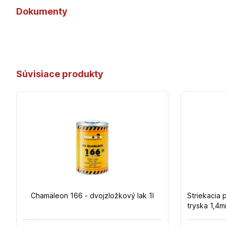
Dokumenty
Súvisiace produkty
Chamäleon 166 - dvojzložkový lak 1l
Striekacia
tryska 1,4