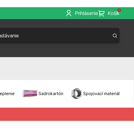
0
Prihlásenie
Košík
eplenie
Sadrokartón
Spojovací materiál