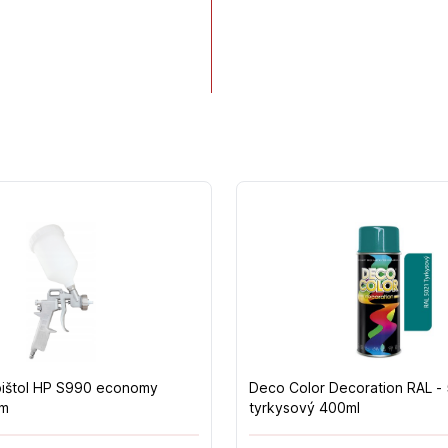
 pištol HP S990 economy
Deco Color Decoration RAL -
mm
tyrkysový 400ml