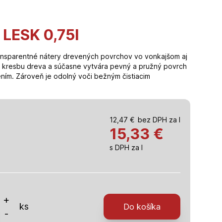
 LESK 0,75l
ansparentné nátery drevených povrchov vo vonkajšom aj
 kresbu dreva a súčasne vytvára pevný a pružný povrch
ím. Zároveň je odolný voči bežným čistiacim
12,47
€
bez DPH za l
15,33
€
s DPH za l
o
+
ks
Do košíka
-