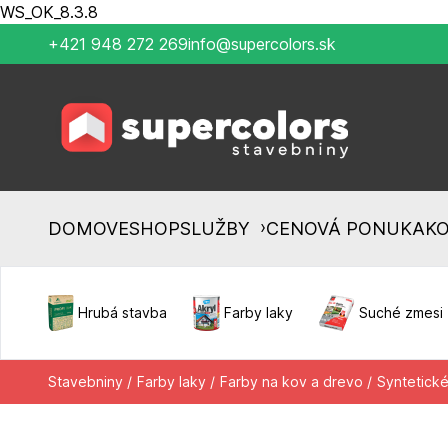
WS_OK_8.3.8
+421 948 272 269
info@supercolors.sk
›
DOMOV
ESHOP
SLUŽBY
CENOVÁ PONUKA
K
Hrubá stavba
Farby laky
Suché zmesi
Stavebniny /
Farby laky /
Farby na kov a drevo /
Syntetické