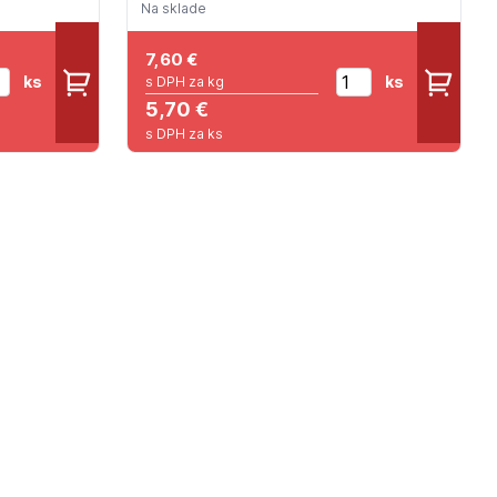
Na sklade
7,60
€
ks
ks
s DPH za kg
5,70 €
s DPH za ks