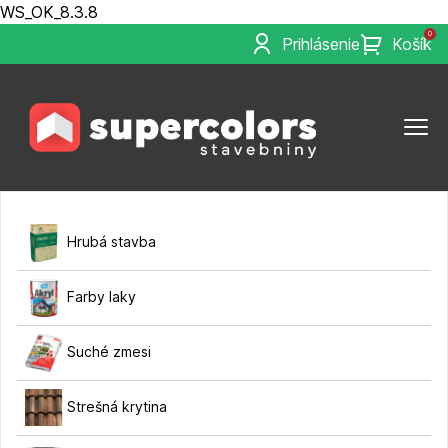
WS_OK_8.3.8
0
Prihlásenie
Košík
Hrubá stavba
Farby laky
Suché zmesi
Strešná krytina