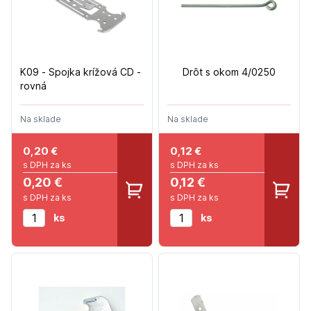
K09 - Spojka krížová CD -
Drôt s okom 4/0250
rovná
Na sklade
Na sklade
0,20
€
0,12
€
s DPH za ks
s DPH za ks
0,20 €
0,12 €
s DPH za ks
s DPH za ks
ks
ks