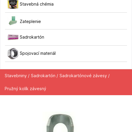
Stavebná chémia
Zateplenie
Sadrokartón
Spojovací materiál
Stavebniny /
Sadrokartón /
Sadrokartónové závesy /
Pružný kolík závesný