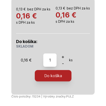
0,13
€
bez DPH za ks
0,13
€
bez DPH za ks
0,16
€
0,16 €
s DPH za ks
s DPH za ks
Do košíka:
SKLADOM
množstvo
+
0,16
€
ks
Pružný
-
kolík
závesný
Do košíka
Číslo položky: 15234 | Výrobky značky:
PULZ