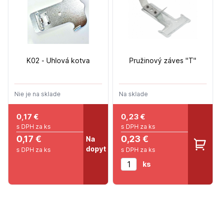
K02 - Uhlová kotva
Pružinový záves "T"
Nie je na sklade
Na sklade
0,17
€
0,23
€
s DPH za ks
s DPH za ks
0,17 €
0,23 €
Na
dopyt
s DPH za ks
s DPH za ks
ks