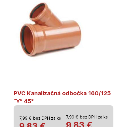
PVC Kanalizačná odbočka 160/125
“Y” 45°
7,99
€
bez DPH za ks
7,99
€
bez DPH za ks
9,83
€
9,83 €