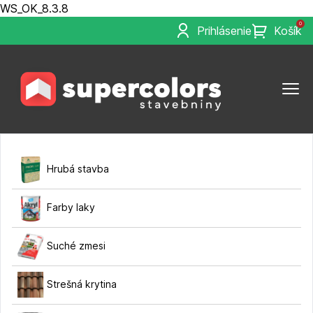
WS_OK_8.3.8
0
Prihlásenie
Košík
Hrubá stavba
Farby laky
Suché zmesi
Strešná krytina