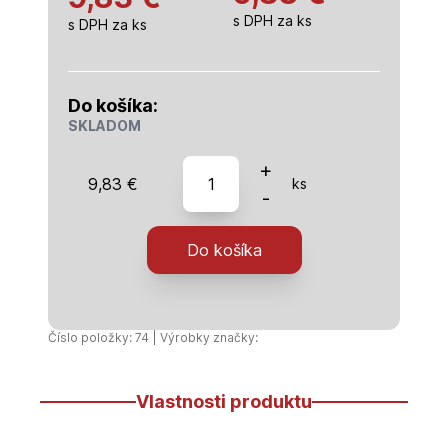
s DPH za ks
s DPH za ks
Do košíka:
SKLADOM
množstvo
+
9,83
€
ks
PVC
-
Kanalizačná
odbočka
Do košíka
160/125
"Y"
45°
Číslo položky: 74 | Výrobky značky:
Vlastnosti produktu