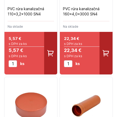
PVC rúra kanalizačná
PVC rúra kanalizačná
110x3,2x1000 SN4
160x4,0x3000 SN4
Na sklade
Na sklade
5,57
€
22,34
€
s DPH za ks
s DPH za ks
5,57 €
22,34 €
s DPH za ks
s DPH za ks
ks
ks