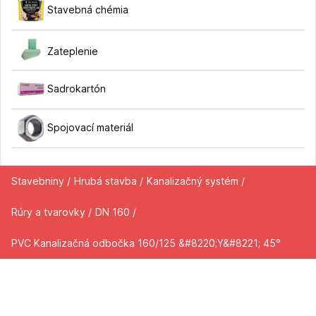
Stavebná chémia
Zateplenie
Sadrokartón
Spojovací materiál
Stavebniny /
Hrubá stavba /
Kanalizačný systém /
Rúry a tvarovky /
DN 160 /
PVC Kanalizačná odbočka 160/125 &#8220;Y&#8221; 45°