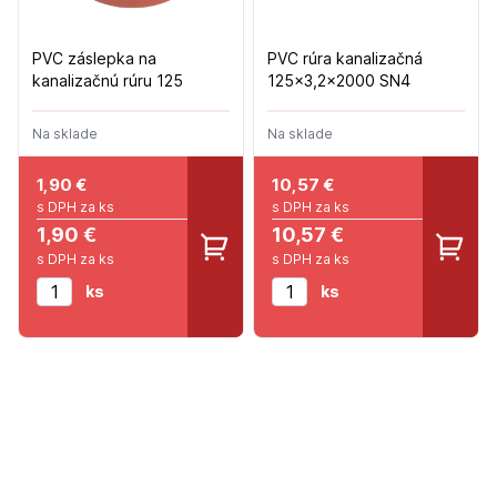
PVC záslepka na
PVC rúra kanalizačná
kanalizačnú rúru 125
125x3,2x2000 SN4
Na sklade
Na sklade
1,90
€
10,57
€
s DPH za ks
s DPH za ks
1,90 €
10,57 €
s DPH za ks
s DPH za ks
ks
ks