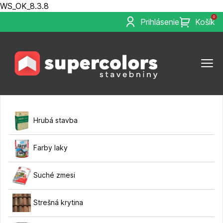
WS_OK_8.3.8
0
Prihlásenie
Košík
Hrubá stavba
Farby laky
Suché zmesi
Strešná krytina