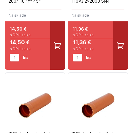
200/110 "Y" 45°
110x3,2x2000 SN4
Na sklade
Na sklade
14,50
€
11,36
€
s DPH za ks
s DPH za ks
14,50 €
11,36 €
s DPH za ks
s DPH za ks
ks
ks