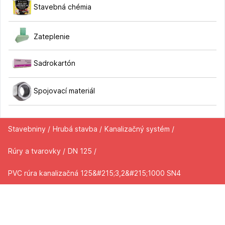
Stavebná chémia
Zateplenie
Sadrokartón
Spojovací materiál
Stavebniny /
Hrubá stavba /
Kanalizačný systém /
Rúry a tvarovky /
DN 125 /
PVC rúra kanalizačná 125&#215;3,2&#215;1000 SN4