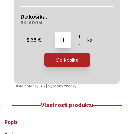
Do košíka:
SKLADOM
množstvo
+
5,85
€
ks
PVC
-
rúra
kanalizačná
Do košíka
125x3,2x1000
SN4
Číslo položky: 45 | Výrobky značky:
Vlastnosti produktu
Popis