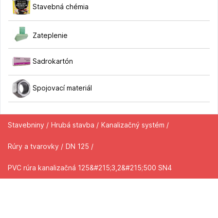
Stavebná chémia
Zateplenie
Sadrokartón
Spojovací materiál
Stavebniny /
Hrubá stavba /
Kanalizačný systém /
Rúry a tvarovky /
DN 125 /
PVC rúra kanalizačná 125&#215;3,2&#215;500 SN4