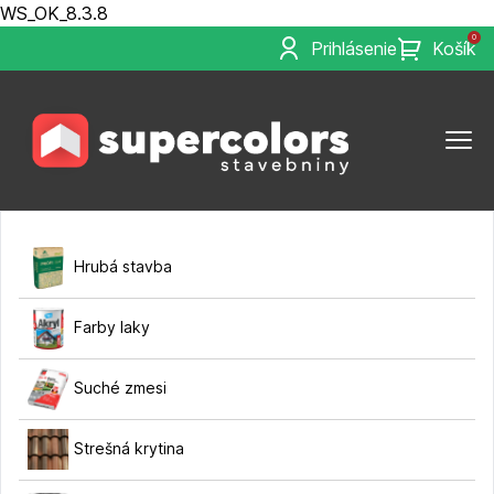
WS_OK_8.3.8
0
Prihlásenie
Košík
Hrubá stavba
Farby laky
Suché zmesi
Strešná krytina