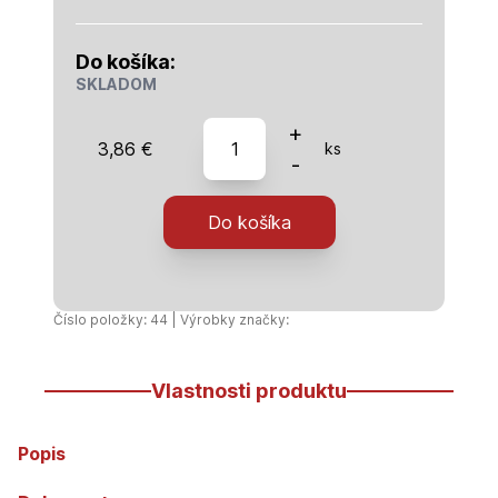
Do košíka:
SKLADOM
množstvo
+
3,86
€
ks
PVC
-
rúra
kanalizačná
Do košíka
125x3,2x500
SN4
Číslo položky: 44 | Výrobky značky:
Vlastnosti produktu
Popis