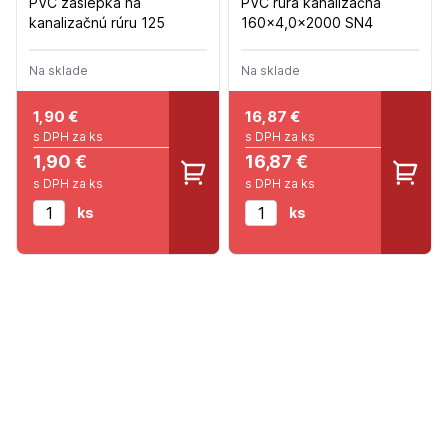
PVC záslepka na
PVC rúra kanalizačná
kanalizačnú rúru 125
160x4,0x2000 SN4
Na sklade
Na sklade
1,90
€
16,87
€
s DPH za ks
s DPH za ks
1,90 €
16,87 €
s DPH za ks
s DPH za ks
ks
ks