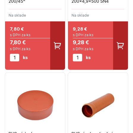
200/45°
200x4,9x500 SN4
Na sklade
Na sklade
7,80
€
9,28
€
s DPH za ks
s DPH za ks
7,80 €
9,28 €
s DPH za ks
s DPH za ks
ks
ks