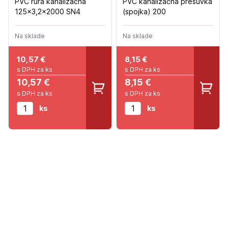
PVC rúra kanalizačná
PVC kanalizačná presuvka
125x3,2x2000 SN4
(spojka) 200
Na sklade
Na sklade
10,57
€
8,15
€
s DPH za ks
s DPH za ks
10,57 €
8,15 €
s DPH za ks
s DPH za ks
ks
ks