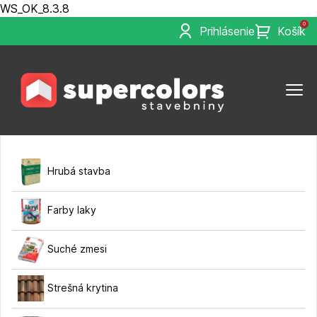
WS_OK_8.3.8
0
Prihlásenie
Košík
Hrubá stavba
Farby laky
Suché zmesi
Strešná krytina