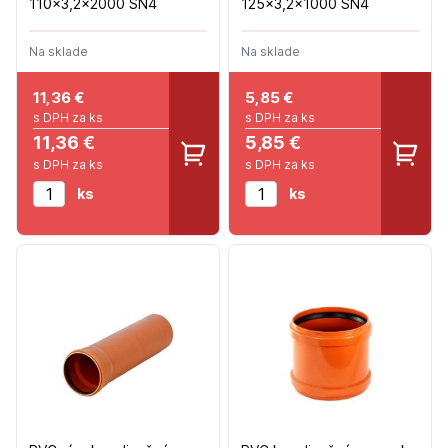
110x3,2x2000 SN4
125x3,2x1000 SN4
Na sklade
Na sklade
11,36
€
5,85
€
s DPH za ks
s DPH za ks
11,36 €
5,85 €
s DPH za ks
s DPH za ks
ks
ks