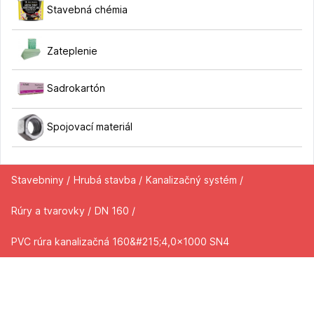
Stavebná chémia
Zateplenie
Sadrokartón
Spojovací materiál
Stavebniny /
Hrubá stavba /
Kanalizačný systém /
Rúry a tvarovky /
DN 160 /
PVC rúra kanalizačná 160&#215;4,0x1000 SN4