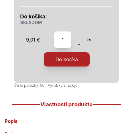
Do košíka:
SKLADOM
množstvo
+
9,01
€
ks
PVC
-
rúra
kanalizačná
Do košíka
160x4,0x1000
SN4
Číslo položky: 50 | Výrobky značky:
Vlastnosti produktu
Popis