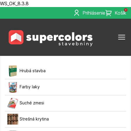
WS_OK_8.3.8
0
Prihlásenie
Košík
Hrubá stavba
Farby laky
Suché zmesi
Strešná krytina