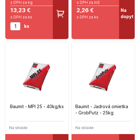
s DPH za kg
s DPH za m2
13,23 €
2,26 €
Na
dopyt
s DPH za ks
s DPH za ks
ks
Baumit - MPI 25 - 40kg/ks
Baumit - Jadrová omietka
- GrobPutz - 25kg
Na sklade
Na sklade