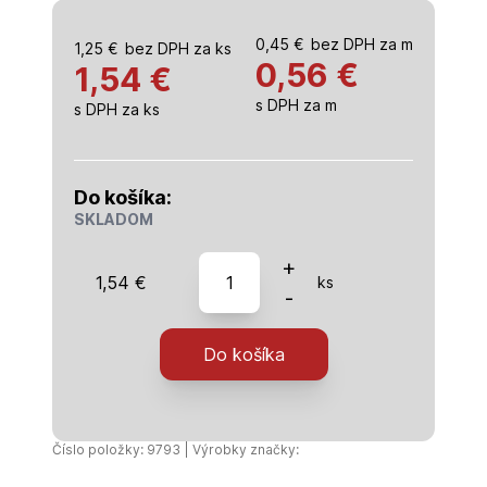
0,45
€
bez DPH za m
1,25
€
bez DPH za ks
0,56
€
1,54 €
s DPH za m
s DPH za ks
Do košíka:
SKLADOM
množstvo
+
1,54
€
ks
Roh
-
omietky
ostrý
Do košíka
-
2,75m
Číslo položky: 9793 | Výrobky značky: