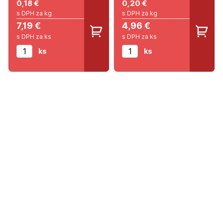
0,18
€
0,20
€
s DPH za kg
s DPH za kg
7,19 €
4,96 €
s DPH za ks
s DPH za ks
ks
ks