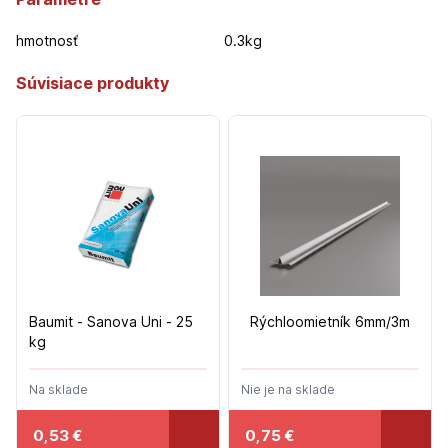
hmotnosť
0.3kg
Súvisiace produkty
Baumit - Sanova Uni - 25
Rýchloomietník 6mm/3m
kg
Na sklade
Nie je na sklade
0,53
€
0,75
€