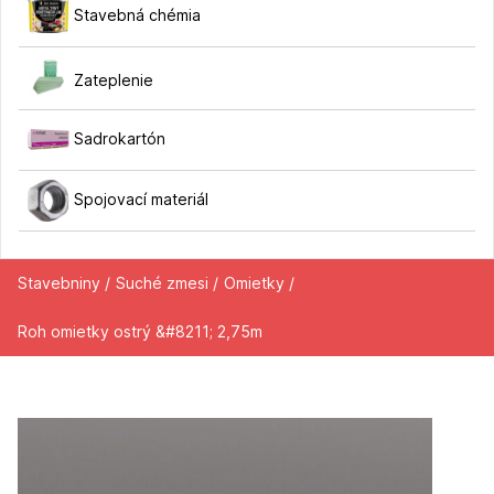
Stavebná chémia
Zateplenie
Sadrokartón
Spojovací materiál
Stavebniny /
Suché zmesi /
Omietky /
Roh omietky ostrý &#8211; 2,75m