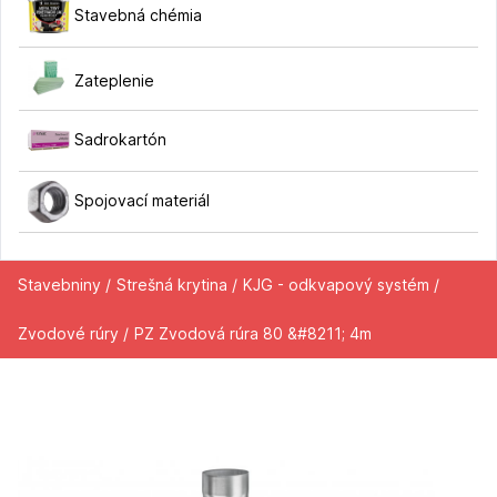
Stavebná chémia
Zateplenie
Sadrokartón
Spojovací materiál
Stavebniny /
Strešná krytina /
KJG - odkvapový systém /
Zvodové rúry /
PZ Zvodová rúra 80 &#8211; 4m