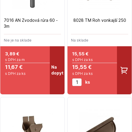
7016 AN Zvodová rúra 60 -
8028 TM Roh vonkajší 250
3m
Nie je na sklade
Na sklade
3,89
€
15,55
€
s DPH za m
s DPH za ks
11,67 €
15,55 €
Na
dopyt
s DPH za ks
s DPH za ks
ks