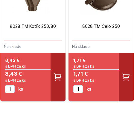
8028 TM Kotlík 250/80
8028 TM Čelo 250
Na sklade
Na sklade
8,43
€
1,71
€
s DPH za ks
s DPH za ks
8,43 €
1,71 €
s DPH za ks
s DPH za ks
ks
ks