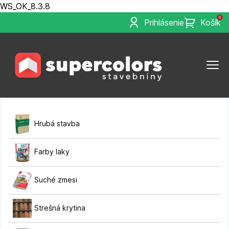
WS_OK_8.3.8
0
Prihlásenie
Košík
Hrubá stavba
Farby laky
Suché zmesi
Strešná krytina