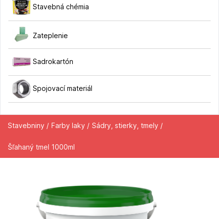
Stavebná chémia
Zateplenie
Sadrokartón
Spojovací materiál
Stavebniny /
Farby laky /
Sádry, stierky, tmely /
Šľahaný tmel 1000ml