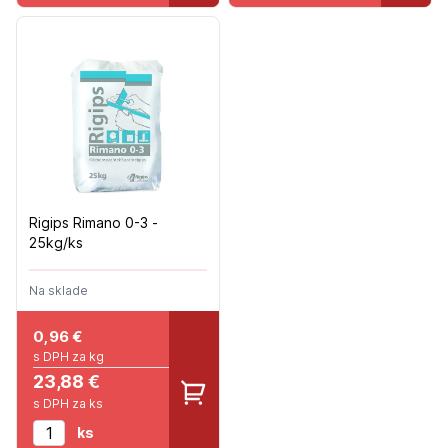
Rigips Rimano 0-3 -
25kg/ks
Na sklade
0,96
€
s DPH za kg
23,88 €
s DPH za ks
ks