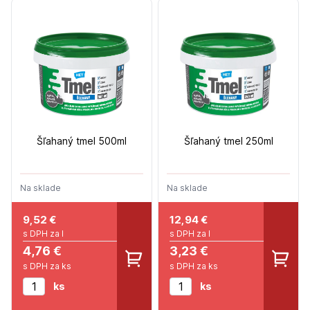
Šľahaný tmel 500ml
Šľahaný tmel 250ml
Na sklade
Na sklade
9,52
€
12,94
€
s DPH za l
s DPH za l
4,76 €
3,23 €
s DPH za ks
s DPH za ks
ks
ks