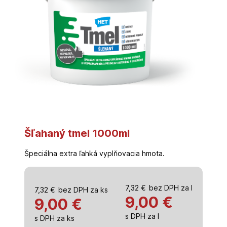
Šľahaný tmel 1000ml
Špeciálna extra ľahká vyplňovacia hmota.
7,32
€
bez DPH za l
7,32
€
bez DPH za ks
9,00
€
9,00 €
s DPH za l
s DPH za ks