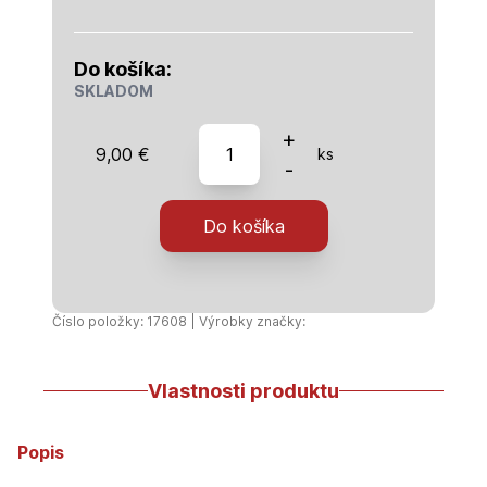
Do košíka:
SKLADOM
množstvo
+
9,00
€
ks
Šľahaný
-
tmel
1000ml
Do košíka
Číslo položky: 17608 | Výrobky značky:
Vlastnosti produktu
Popis