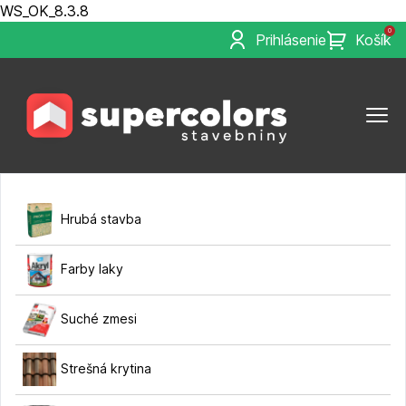
WS_OK_8.3.8
0
Prihlásenie
Košík
Hrubá stavba
Farby laky
Suché zmesi
Strešná krytina