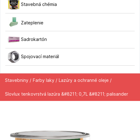
Stavebná chémia
Zateplenie
Sadrokartón
Spojovací materiál
Stavebniny /
Farby laky /
Lazúry a ochranné oleje /
Slovlux tenkovrstvá lazúra &#8211; 0,7L &#8211; palisander