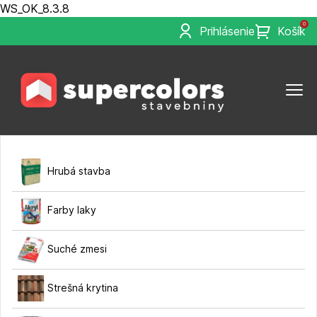
WS_OK_8.3.8
0
Prihlásenie
Košík
Hrubá stavba
Farby laky
Suché zmesi
Strešná krytina