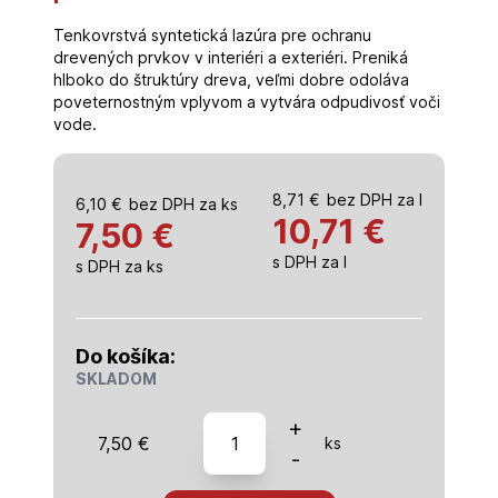
Tenkovrstvá syntetická lazúra pre ochranu
drevených prvkov v interiéri a exteriéri. Preniká
hlboko do štruktúry dreva, veľmi dobre odoláva
poveternostným vplyvom a vytvára odpudivosť voči
vode.
8,71
€
bez DPH za l
6,10
€
bez DPH za ks
10,71
€
7,50 €
s DPH za l
s DPH za ks
Do košíka:
SKLADOM
množstvo
+
7,50
€
ks
Slovlux
-
tenkovrstvá