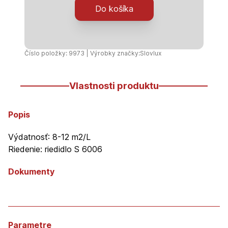
lazúra
Do košíka
-
0,7L
-
palisander
Číslo položky: 9973 | Výrobky značky:
Slovlux
Vlastnosti produktu
Popis
Výdatnosť: 8-12 m2/L
Riedenie: riedidlo S 6006
Dokumenty
Parametre