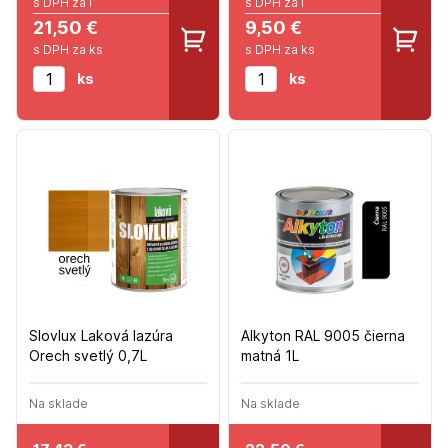
s DPH za l
s DPH za l
21,50 €
9,50 €
s DPH za ks
s DPH za ks
ks
ks
Slovlux Laková lazúra
Alkyton RAL 9005 čierna
Orech svetlý 0,7L
matná 1L
Na sklade
Na sklade