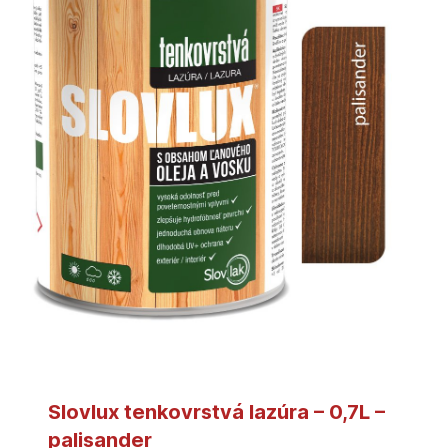
Slovlux tenkovrstvá lazúra – 0,7L –
palisander