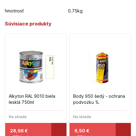
hmotnosť
0.75kg
Súvisiace produkty
Alkyton RAL 9010 biela
Body 950 šedý - ochrana
lesklá 750ml
podvozku 1L
Na sklade
Na sklade
28,66
€
9,50
€