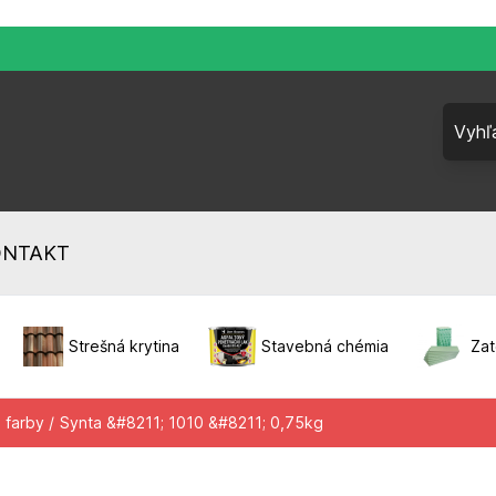
ONTAKT
Strešná krytina
Stavebná chémia
Zat
 farby /
Synta &#8211; 1010 &#8211; 0,75kg