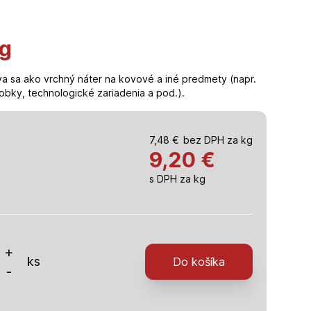
kg
íva sa ako vrchný náter na kovové a iné predmety (napr.
obky, technologické zariadenia a pod.).
7,48
€
bez DPH za kg
9,20
€
s DPH za kg
o
+
ks
Do košíka
-