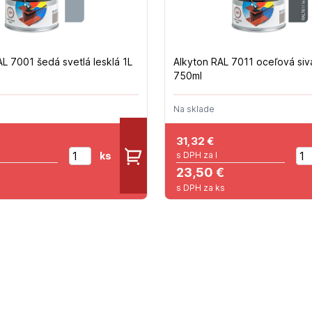
L 7001 šedá svetlá lesklá 1L
Alkyton RAL 7011 oceľová sivá
750ml
Na sklade
31,32
€
ks
s DPH za l
23,50 €
s DPH za ks