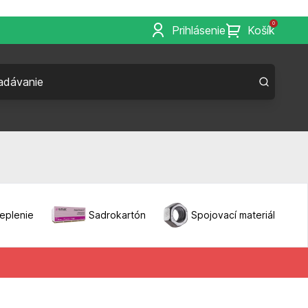
0
Prihlásenie
Košík
eplenie
Sadrokartón
Spojovací materiál