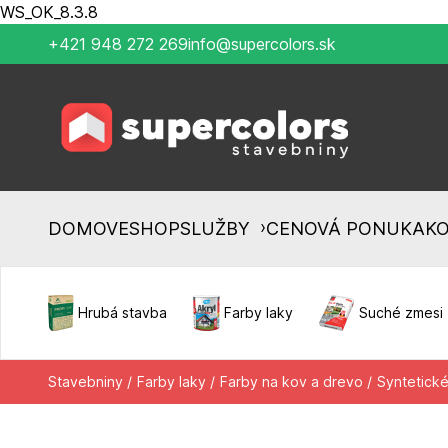
WS_OK_8.3.8
+421 948 272 269
info@supercolors.sk
›
DOMOV
ESHOP
SLUŽBY
CENOVÁ PONUKA
K
Hrubá stavba
Farby laky
Suché zmesi
Stavebniny /
Farby laky /
Farby na kov a drevo /
Syntetické