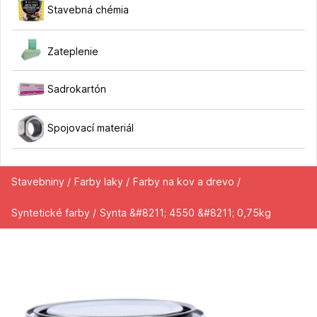
Stavebná chémia
Zateplenie
Sadrokartón
Spojovací materiál
Stavebniny /
Farby laky /
Farby na kov a drevo /
Syntetické farby /
Synta &#8211; 4550 &#8211; 0,75kg