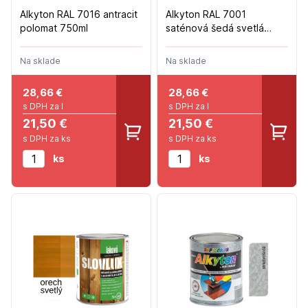
Alkyton RAL 7016 antracit
Alkyton RAL 7001
polomat 750ml
saténová šedá svetlá
polomat 750ml
Na sklade
Na sklade
28,66
€
28,66
€
s DPH za l
s DPH za l
21,50 €
21,50 €
s DPH za ks
s DPH za ks
ks
ks