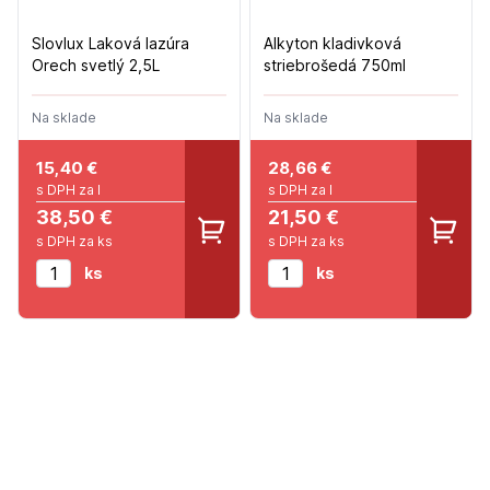
Slovlux Laková lazúra
Alkyton kladivková
Orech svetlý 2,5L
striebrošedá 750ml
Na sklade
Na sklade
15,40
€
28,66
€
s DPH za l
s DPH za l
38,50 €
21,50 €
s DPH za ks
s DPH za ks
ks
ks