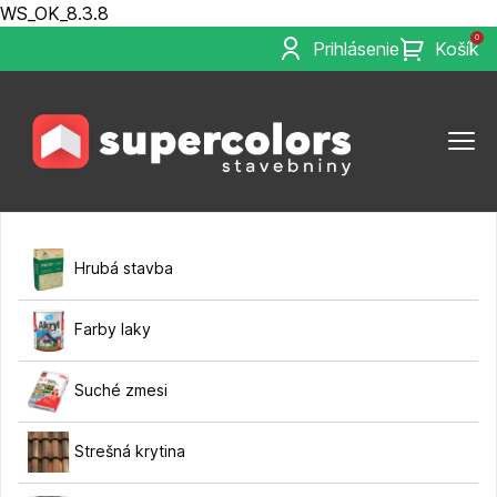
WS_OK_8.3.8
0
Prihlásenie
Košík
Hrubá stavba
Farby laky
Suché zmesi
Strešná krytina