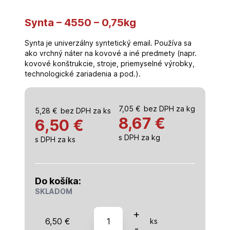
Synta – 4550 – 0,75kg
Synta je univerzálny syntetický email. Používa sa
ako vrchný náter na kovové a iné predmety (napr.
kovové konštrukcie, stroje, priemyselné výrobky,
technologické zariadenia a pod.).
7,05
€
bez DPH za kg
5,28
€
bez DPH za ks
8,67
€
6,50 €
s DPH za kg
s DPH za ks
Do košíka:
SKLADOM
množstvo
+
6,50
€
ks
Synta
-