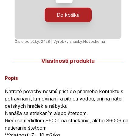
-
4550
Do košíka
-
0,75kg
Číslo položky: 2428 | Výrobky značky:
Novochema
Vlastnosti produktu
Popis
Natreté povrchy nesmú prísť do priameho kontaktu s
potravinami, krmovinami a pitnou vodou, ani na náter
detských hračiek a nábytku.
Nanáša sa striekaním alebo štetcom.
Riedi sa riedidlom S6001 na striekanie, alebo S6006 na
natieranie štetcom.
Výdatnosť: 7 - 10 m2/kg