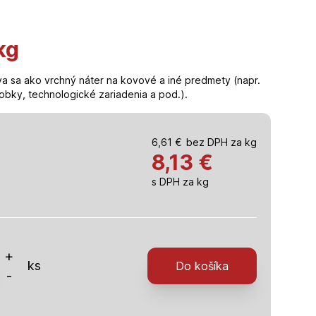
kg
íva sa ako vrchný náter na kovové a iné predmety (napr.
obky, technologické zariadenia a pod.).
6,61
€
bez DPH za kg
8,13
€
s DPH za kg
o
+
ks
Do košíka
-