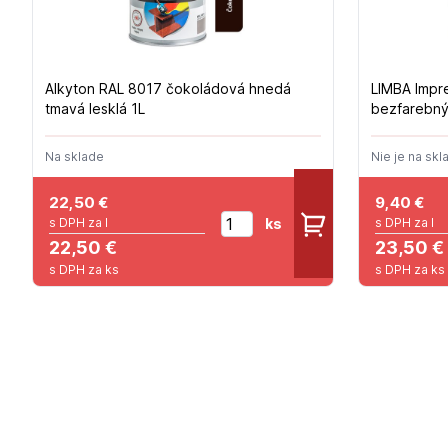
Alkyton RAL 8017 čokoládová hnedá
LIMBA Impr
tmavá lesklá 1L
bezfarebný
Na sklade
Nie je na skl
22,50
€
9,40
€
ks
s DPH za l
s DPH za l
22,50 €
23,50 €
s DPH za ks
s DPH za ks