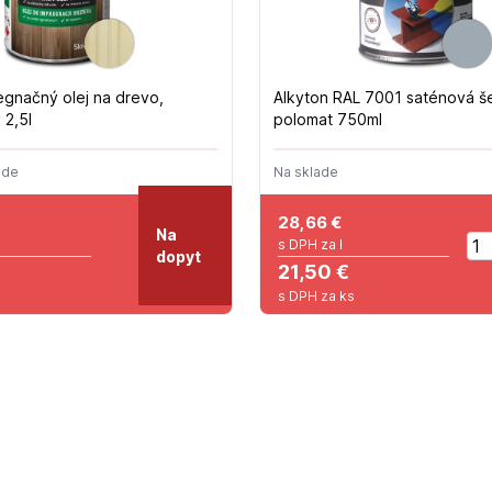
egnačný olej na drevo,
Alkyton RAL 7001 saténová š
 2,5l
polomat 750ml
ade
Na sklade
28,66
€
Na
s DPH za l
dopyt
21,50 €
s DPH za ks