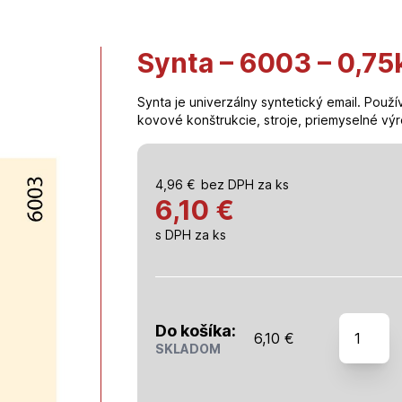
Synta – 6003 – 0,75
Synta je univerzálny syntetický email. Použ
kovové konštrukcie, stroje, priemyselné výr
4,96
€
bez DPH za ks
6,10 €
s DPH za ks
množstv
Do košíka:
6,10
€
Synta
SKLADOM
-
6003