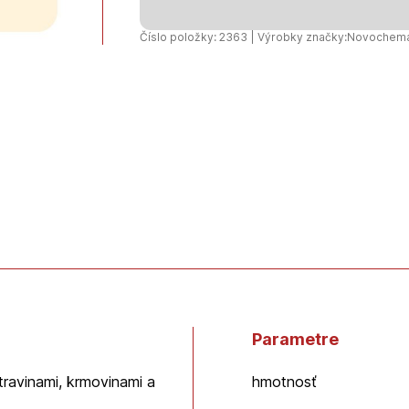
-
0,75kg
Číslo položky: 2363 | Výrobky značky:
Novochem
Parametre
travinami, krmovinami a
hmotnosť