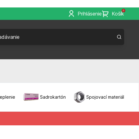
0
Prihlásenie
Košík
eplenie
Sadrokartón
Spojovací materiál