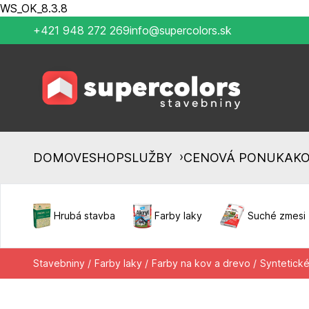
WS_OK_8.3.8
+421 948 272 269
info@supercolors.sk
›
DOMOV
ESHOP
SLUŽBY
CENOVÁ PONUKA
K
Hrubá stavba
Farby laky
Suché zmesi
Stavebniny /
Farby laky /
Farby na kov a drevo /
Syntetické