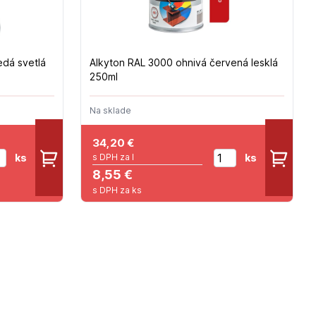
edá svetlá
Alkyton RAL 3000 ohnivá červená lesklá
250ml
Na sklade
34,20
€
ks
ks
s DPH za l
8,55 €
s DPH za ks