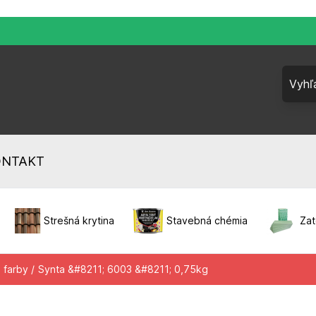
ONTAKT
Strešná krytina
Stavebná chémia
Zat
 farby /
Synta &#8211; 6003 &#8211; 0,75kg