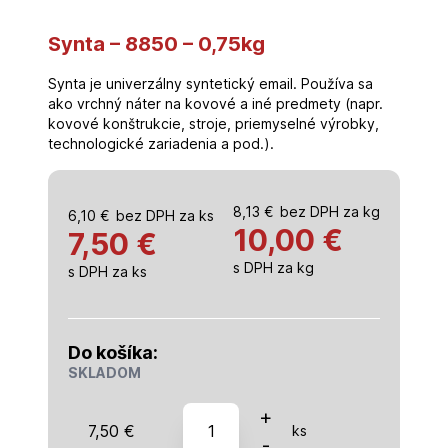
Synta – 8850 – 0,75kg
Synta je univerzálny syntetický email. Používa sa
ako vrchný náter na kovové a iné predmety (napr.
kovové konštrukcie, stroje, priemyselné výrobky,
technologické zariadenia a pod.).
8,13
€
bez DPH za kg
6,10
€
bez DPH za ks
10,00
€
7,50 €
s DPH za kg
s DPH za ks
Do košíka:
SKLADOM
množstvo
+
7,50
€
ks
Synta
-