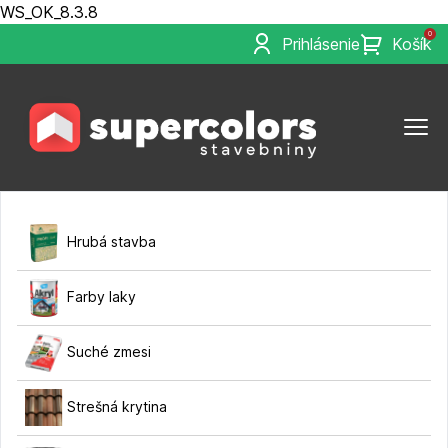
WS_OK_8.3.8
0
Prihlásenie
Košík
Hrubá stavba
Farby laky
Suché zmesi
Strešná krytina