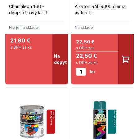
Chamäleon 166 -
Alkyton RAL 9005 čierna
dvojzložkový lak 1l
matná 1L
Nie je na sklade
Na sklade
21,90 €
22,50
€
s DPH za ks
s DPH za l
22,50 €
Na
dopyt
s DPH za ks
ks