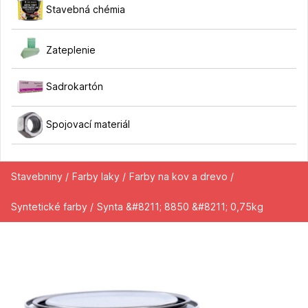
Stavebná chémia
Zateplenie
Sadrokartón
Spojovací materiál
Stavebniny /
Farby laky /
Farby na kov a drevo /
Syntetické farby /
Synta &#8211; 8850 &#8211; 0,75kg