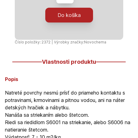
-
8850
Do košíka
-
0,75kg
Číslo položky: 2372 | Výrobky značky:
Novochema
Vlastnosti produktu
Popis
Natreté povrchy nesmú prísť do priameho kontaktu s
potravinami, krmovinami a pitnou vodou, ani na náter
detských hračiek a nábytku.
Nanáša sa striekaním alebo štetcom.
Riedi sa riedidlom S6001 na striekanie, alebo S6006 na
natieranie štetcom.
Výdatnosť: 7 - 10 m2/kg