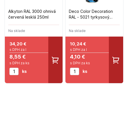
Alkyton RAL 3000 ohnivá
Deco Color Decoration
červená lesklá 250ml
RAL - 5021 tyrkysový
400ml
Na sklade
Na sklade
34,20
€
10,24
€
s DPH za l
s DPH za l
8,55 €
4,10 €
s DPH za ks
s DPH za ks
ks
ks