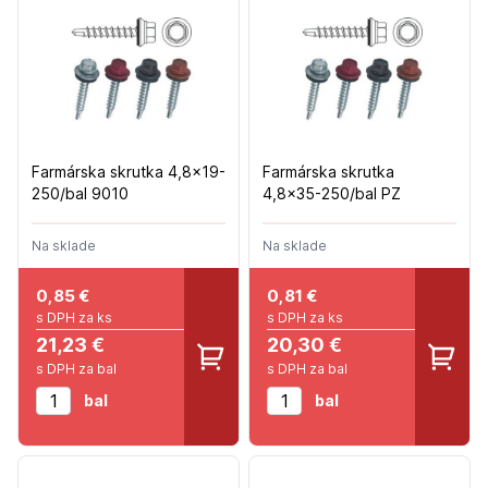
Farmárska skrutka 4,8x19-
Farmárska skrutka
250/bal 9010
4,8x35-250/bal PZ
Na sklade
Na sklade
0,85
€
0,81
€
s DPH za ks
s DPH za ks
21,23 €
20,30 €
s DPH za bal
s DPH za bal
bal
bal