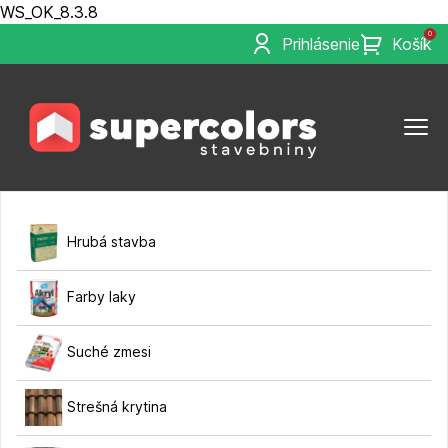
WS_OK_8.3.8
0
Prihlásenie
Košík
Hrubá stavba
Farby laky
Suché zmesi
Strešná krytina