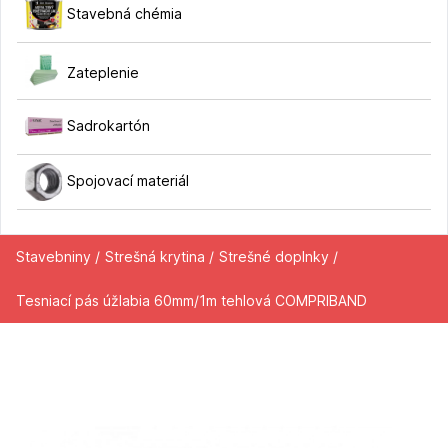
Stavebná chémia
Zateplenie
Sadrokartón
Spojovací materiál
Stavebniny /
Strešná krytina /
Strešné doplnky /
Tesniací pás úžlabia 60mm/1m tehlová COMPRIBAND