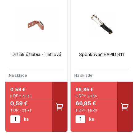
Držiak úžlabia - Tehlová
Sponkovač RAPID R11
Na sklade
Na sklade
0,59
€
66,85
€
s DPH za ks
s DPH za ks
0,59 €
66,85 €
s DPH za ks
s DPH za ks
ks
ks