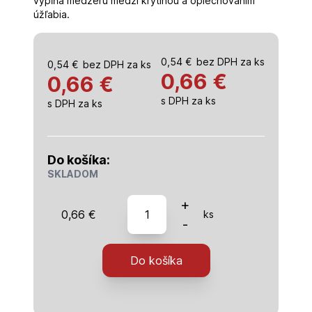
vypĺňa medzeru medzi krytinou a oplechovaním
úžľabia.
0,54
€
bez DPH za ks
0,54
€
bez DPH za ks
0,66
€
0,66 €
s DPH za ks
s DPH za ks
Do košíka:
SKLADOM
množstvo
+
0,66
€
ks
Tesniací
-
pás
úžlabia
Do košíka
60mm/1m
tehlová
COMPRIBAND