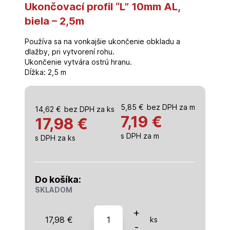
Ukončovací profil “L” 10mm AL,
biela – 2,5m
Používa sa na vonkajšie ukončenie obkladu a
dlažby, pri vytvorení rohu.
Ukončenie vytvára ostrú hranu.
Dĺžka: 2,5 m
5,85
€
bez DPH za m
14,62
€
bez DPH za ks
7,19
€
17,98 €
s DPH za m
s DPH za ks
Do košíka:
SKLADOM
množstvo
+
17,98
€
ks
Ukončovací
-