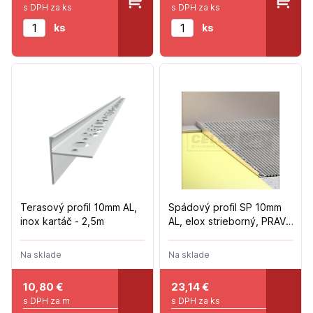
s DPH za ks
s DPH za ks
ks
ks
Terasový profil 10mm AL,
Spádový profil SP 10mm
inox kartáč - 2,5m
AL, elox strieborný, PRAVÁ
- 1,5m
Na sklade
Na sklade
10,80
€
23,14
€
s DPH za m
s DPH za ks