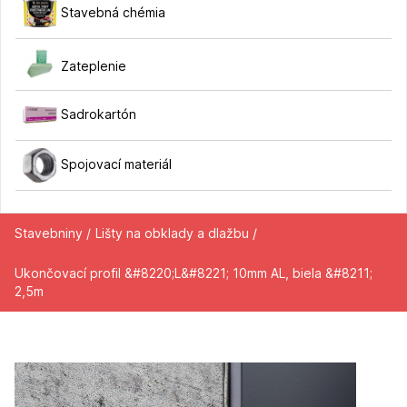
Stavebná chémia
Zateplenie
Sadrokartón
Spojovací materiál
Stavebniny /
Lišty na obklady a dlažbu /
Ukončovací profil &#8220;L&#8221; 10mm AL, biela &#8211;
2,5m