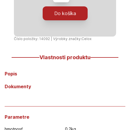
profil
"L"
Do košíka
10mm
AL,
biela
-
Číslo položky: 14092 | Výrobky značky:
Celox
2,5m
Vlastnosti produktu
Popis
Dokumenty
Parametre
hmotnosť
0.2kg