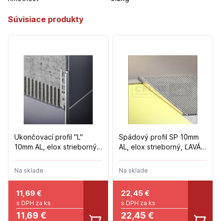
Súvisiace produkty
Ukončovací profil "L"
Spádový profil SP 10mm
10mm AL, elox strieborný -
AL, elox strieborný, ĽAVÁ -
2,5m
1,5m
Na sklade
Na sklade
11,69
€
22,45
€
s DPH za ks
s DPH za ks
11,69 €
22,45 €