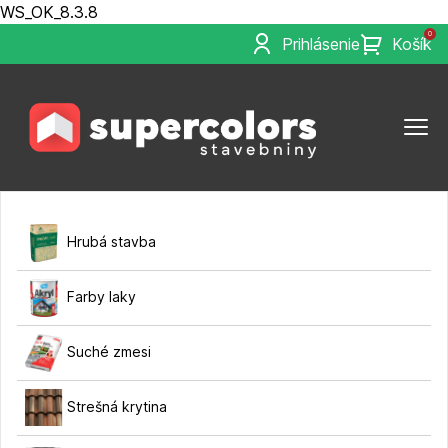
WS_OK_8.3.8
0
Prihlásenie
Košík
Hrubá stavba
Farby laky
Suché zmesi
Strešná krytina