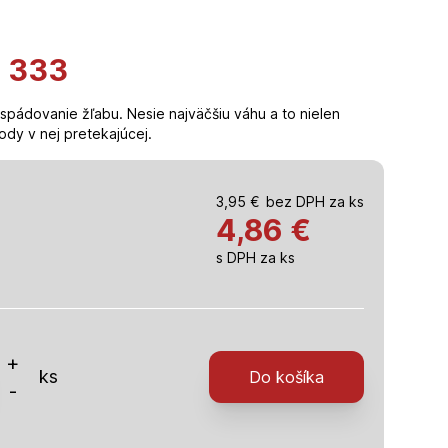
a 333
spádovanie žľabu. Nesie najväčšiu váhu a to nielen
ody v nej pretekajúcej.
3,95
€
bez DPH za ks
4,86
€
s DPH za ks
o
+
ks
Do košíka
-