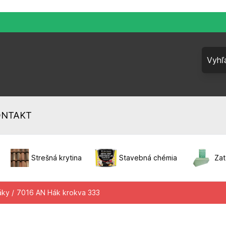
ONTAKT
Strešná krytina
Stavebná chémia
Zat
ky /
7016 AN Hák krokva 333