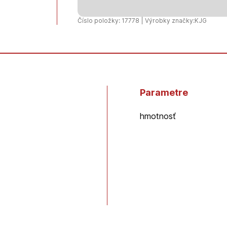
krokva
333
Číslo položky: 17778 | Výrobky značky:
KJG
Parametre
hmotnosť