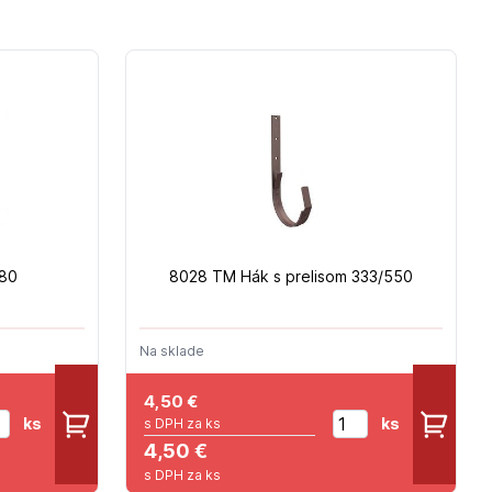
/80
8028 TM Hák s prelisom 333/550
Na sklade
4,50
€
ks
ks
s DPH za ks
4,50 €
s DPH za ks