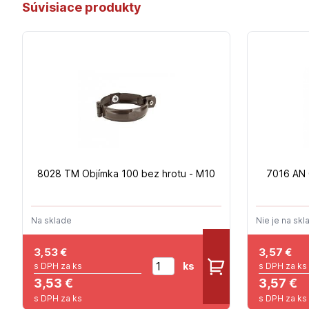
Súvisiace produkty
8028 TM Objímka 100 bez hrotu - M10
7016 AN 
Na sklade
Nie je na skl
3,53
€
3,57
€
ks
s DPH za ks
s DPH za ks
3,53 €
3,57 €
s DPH za ks
s DPH za ks