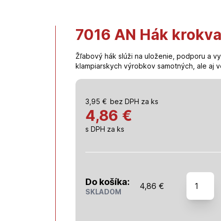
7016 AN Hák krokv
Žľabový hák slúži na uloženie, podporu a vy
klampiarskych výrobkov samotných, ale aj v
3,95
€
bez DPH za ks
4,86 €
s DPH za ks
množstv
Do košíka:
4,86
€
7016
SKLADOM
AN
Hák