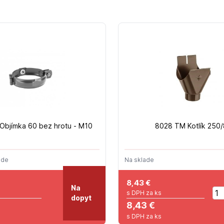
Objímka 60 bez hrotu - M10
8028 TM Kotlík 250
ade
Na sklade
8,43
€
Na
s DPH za ks
dopyt
8,43 €
s DPH za ks