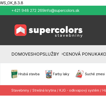
WS_OK_8.3.8
+421 948 272 269
info@supercolors.sk
›
DOMOV
ESHOP
SLUŽBY
CENOVÁ PONUKA
K
Hrubá stavba
Farby laky
Suché zmesi
Stavebniny /
Strešná krytina /
KJG - odkvapový systém /
Há