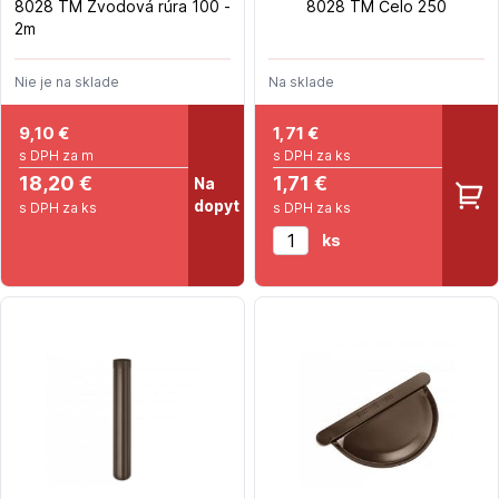
8028 TM Zvodová rúra 100 -
8028 TM Čelo 250
2m
Nie je na sklade
Na sklade
9,10
€
1,71
€
s DPH za m
s DPH za ks
18,20 €
1,71 €
Na
dopyt
s DPH za ks
s DPH za ks
ks