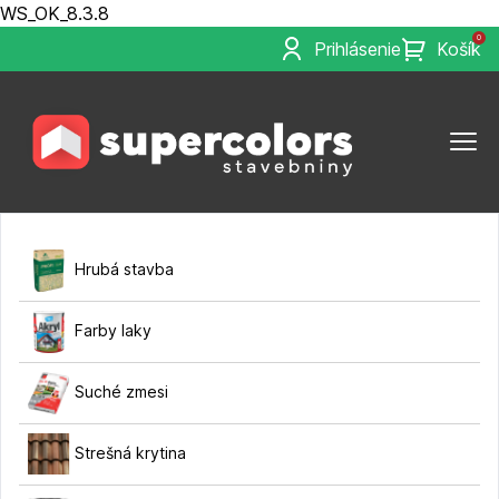
WS_OK_8.3.8
0
Prihlásenie
Košík
Hrubá stavba
Farby laky
Suché zmesi
Strešná krytina