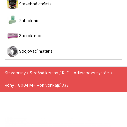
Stavebná chémia
Zateplenie
Sadrokartón
Spojovací materiál
Stavebniny /
Strešná krytina /
KJG - odkvapový systém /
Rohy /
8004 MH Roh vonkajší 333