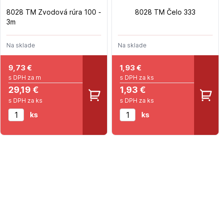
8028 TM Zvodová rúra 100 -
8028 TM Čelo 333
3m
Na sklade
Na sklade
9,73
€
1,93
€
s DPH za m
s DPH za ks
29,19 €
1,93 €
s DPH za ks
s DPH za ks
ks
ks