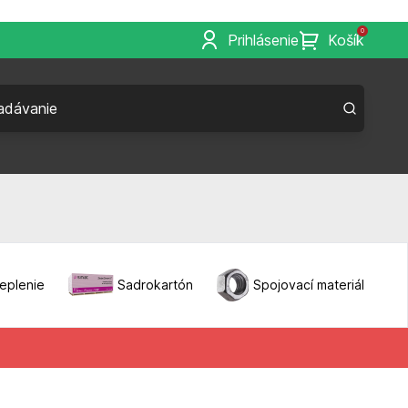
0
Prihlásenie
Košík
eplenie
Sadrokartón
Spojovací materiál