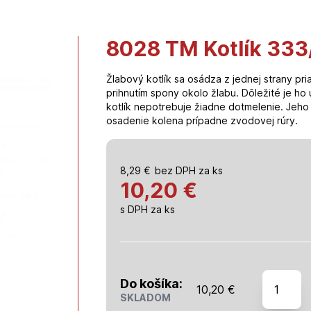
8028 TM Kotlík 333
Žlabový kotlík sa osádza z jednej strany pr
prihnutím spony okolo žlabu. Dôležité je ho
kotlík nepotrebuje žiadne dotmelenie. Jeho 
osadenie kolena prípadne zvodovej rúry.
8,29
€
bez DPH za ks
10,20 €
s DPH za ks
množstv
Do košíka:
10,20
€
8028
SKLADOM
TM