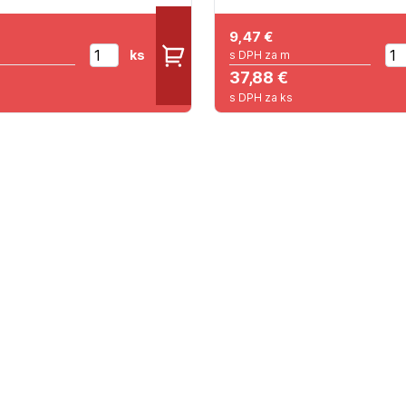
9,47
€
ks
s DPH za m
37,88 €
s DPH za ks