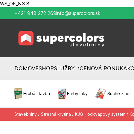
WS_OK_8.3.8
+421 948 272 269
info@supercolors.sk
›
DOMOV
ESHOP
SLUŽBY
CENOVÁ PONUKA
K
Hrubá stavba
Farby laky
Suché zmesi
Stavebniny /
Strešná krytina /
KJG - odkvapový systém /
Ko