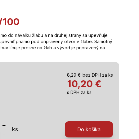
/100
iamo do návalku žlabu a na druhej strany sa upevňuje
 upevniť priamo pod pripravený otvor v žlabe. Samotný
tvar lícuje presne na žlab a vývod je pripravený na
8,29
€
bez DPH za ks
10,20
€
s DPH za ks
o
+
ks
Do košíka
-