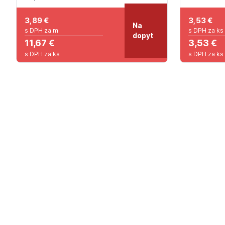
3,89
€
3,53
€
Na
s DPH za m
s DPH za ks
dopyt
11,67 €
3,53 €
s DPH za ks
s DPH za ks