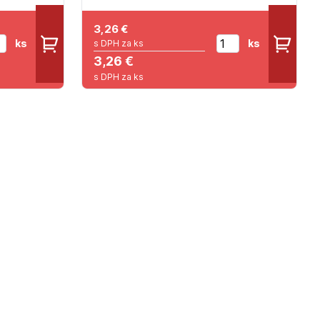
3,26
€
ks
ks
s DPH za ks
3,26 €
s DPH za ks