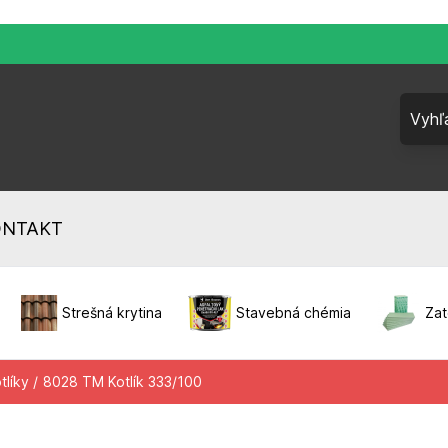
ONTAKT
Strešná krytina
Stavebná chémia
Zat
tlíky /
8028 TM Kotlík 333/100