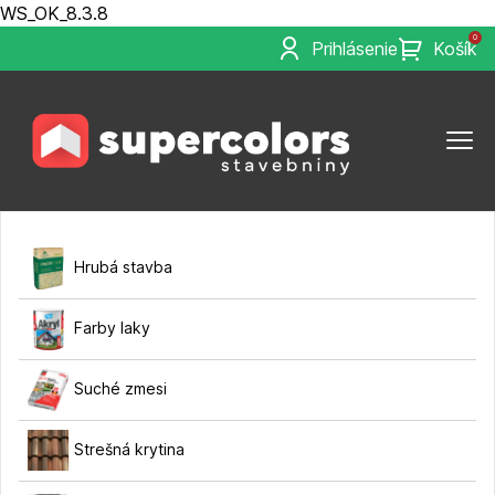
WS_OK_8.3.8
0
Prihlásenie
Košík
Hrubá stavba
Farby laky
Suché zmesi
Strešná krytina