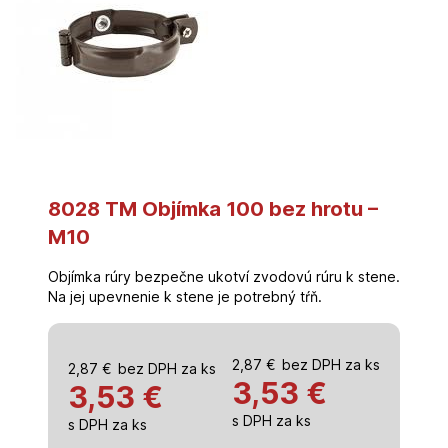
8028 TM Objímka 100 bez hrotu –
M10
Objímka rúry bezpečne ukotví zvodovú rúru k stene.
Na jej upevnenie k stene je potrebný tŕň.
2,87
€
bez DPH za ks
2,87
€
bez DPH za ks
3,53
€
3,53 €
s DPH za ks
s DPH za ks