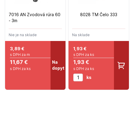
7016 AN Zvodová rúra 60
8028 TM Čelo 333
- 3m
Nie je na sklade
Na sklade
3,89
€
1,93
€
s DPH za m
s DPH za ks
11,67 €
1,93 €
Na
dopyt
s DPH za ks
s DPH za ks
ks