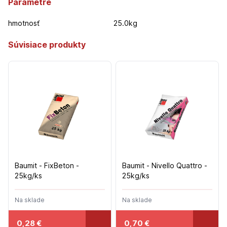
Parametre
hmotnosť
25.0kg
Súvisiace produkty
Baumit - FixBeton -
Baumit - Nivello Quattro -
25kg/ks
25kg/ks
Na sklade
Na sklade
0,28
€
0,70
€