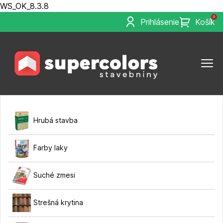
WS_OK_8.3.8
0
Prihlásenie
Košík
Hrubá stavba
Farby laky
Suché zmesi
Strešná krytina