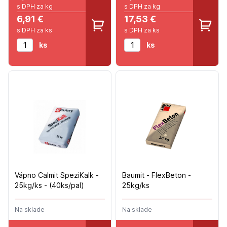
s DPH za kg
s DPH za kg
6,91 €
17,53 €
s DPH za ks
s DPH za ks
ks
ks
Vápno Calmit SpeziKalk -
Baumit - FlexBeton -
25kg/ks - (40ks/pal)
25kg/ks
Na sklade
Na sklade