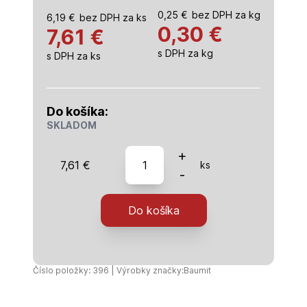
0,25
€
bez DPH za kg
6,19
€
bez DPH za ks
0,30
€
7,61 €
s DPH za kg
s DPH za ks
Do košíka:
SKLADOM
množstvo
+
7,61
€
ks
Baumit
-
-
MVR
Do košíka
Uni
-
25kg/ks
Číslo položky: 396 | Výrobky značky:
Baumit