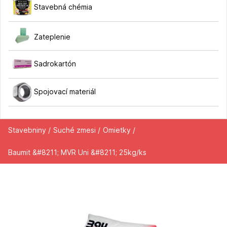
Stavebná chémia
Zateplenie
Sadrokartón
Spojovací materiál
Stavebniny /
Suché zmesi /
Omietky /
Baumit &#8211; MVR Uni &#8211; 25kg/ks