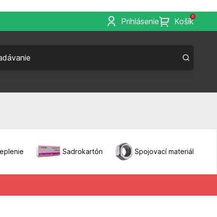
0
Prihlásenie
Košík
eplenie
Sadrokartón
Spojovací materiál