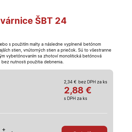
tvárnice ŠBT 24
lebo s použitím malty a následne vyplnené betónom
jších stien, vnútorných stien a priečok. Sú to všestranne
ným vybetónovaním sa zhotoví monolitická betónová
, bez nutnosti použitia debnenia.
2,34
€
bez DPH za ks
2,88
€
s DPH za ks
o
+