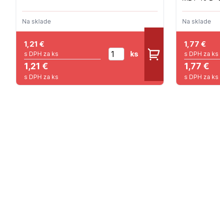
(120ks/pal)
Na sklade
Na sklade
1,21
€
1,77
€
ks
s DPH za ks
s DPH za ks
1,21 €
1,77 €
s DPH za ks
s DPH za ks