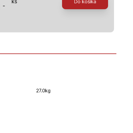
ks
Do košíka
-
50)
27.0kg