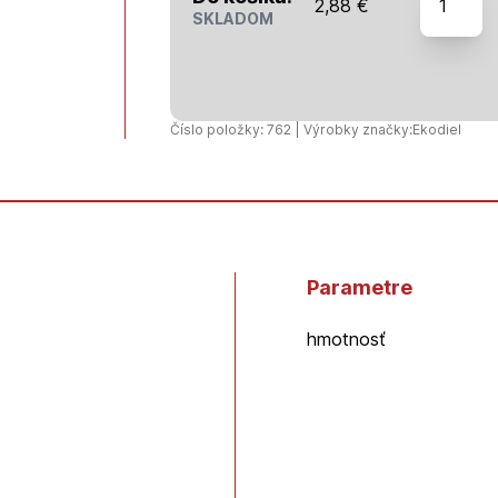
2,88
€
EkoDiel
SKLADOM
-
Debniace
tvárnice
ŠBT
Číslo položky: 762 | Výrobky značky:
Ekodiel
24
(24x25x
Parametre
hmotnosť