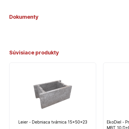
Dokumenty
Súvisiace produkty
Leier - Debniaca tvárnica 15x50x23
EkoDiel - P
MBT 10 D+D