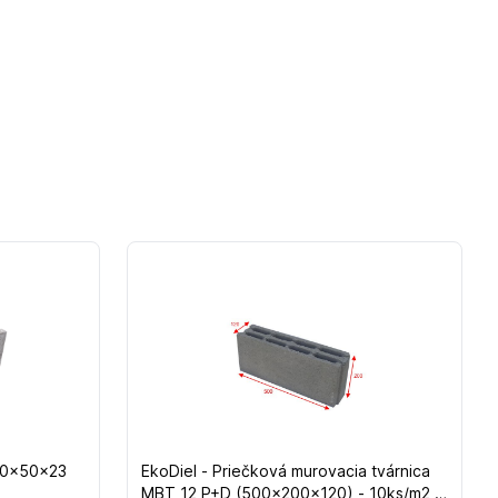
 40x50x23
EkoDiel - Priečková murovacia tvárnica
MBT 12 P+D (500x200x120) - 10ks/m2 -