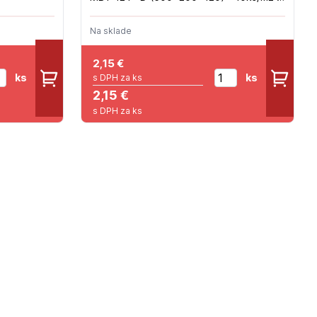
(96ks/pal)
Na sklade
2,15
€
ks
ks
s DPH za ks
2,15 €
s DPH za ks