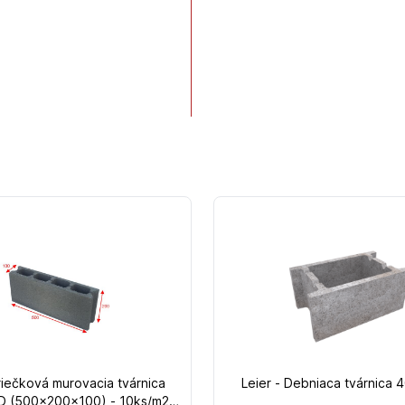
riečková murovacia tvárnica
Leier - Debniaca tvárnica
 (500x200x100) - 10ks/m2 -