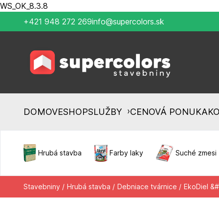
WS_OK_8.3.8
+421 948 272 269
info@supercolors.sk
›
DOMOV
ESHOP
SLUŽBY
CENOVÁ PONUKA
K
Hrubá stavba
Farby laky
Suché zmesi
Stavebniny /
Hrubá stavba /
Debniace tvárnice /
EkoDiel &