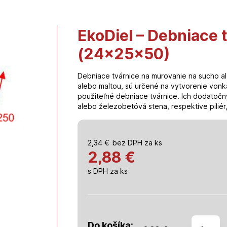
EkoDiel – Debniace 
(24x25x50)
Debniace tvárnice na murovanie na sucho a
alebo maltou, sú určené na vytvorenie vonka
použiteľné debniace tvárnice. Ich dodatoč
alebo železobetóvá stena, respektíve piliér
2,34
€
bez DPH za ks
2,88 €
s DPH za ks
množstv
Do košíka: