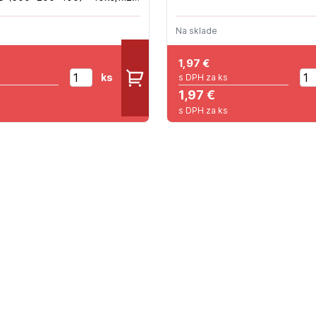
Na sklade
1,97
€
ks
s DPH za ks
1,97 €
s DPH za ks