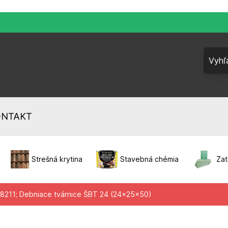
ONTAKT
Strešná krytina
Stavebná chémia
Zat
#8211; Debniace tvárnice ŠBT 24 (24x25x50)