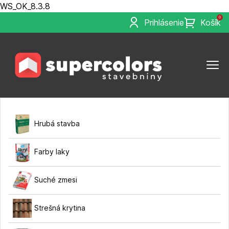
WS_OK_8.3.8
0
Prihlásenie
Košík
Hrubá stavba
Farby laky
Suché zmesi
Strešná krytina