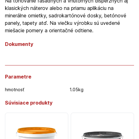
Na tónovanie fasádnych a vnútorných disperzných aj
klasických náterov alebo na priamu aplikáciu na
minerálne omietky, sadrokartónové dosky, betónové
panely, tapety atď. Na viečku výrobku sú uvedené
miešacie pomery a orientačné odtiene.
Dokumenty
Parametre
hmotnosť
1.05kg
Súvisiace produkty