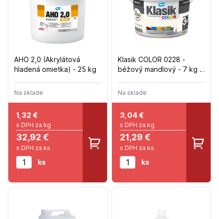
AHO 2,0 (Akrylátová
Klasik COLOR 0228 -
hladená omietka) - 25 kg
béžový mandlový - 7 kg +
1 kg
Na sklade
Na sklade
1,32
€
3,04
€
s DPH za kg
s DPH za kg
32,92 €
21,29 €
s DPH za ks
s DPH za ks
ks
ks