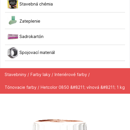
Stavebná chémia
Zateplenie
Sadrokartón
Spojovací materiál
Stavebniny /
Farby laky /
Interiérové farby /
Tónovacie farby /
Hetcolor 0850 &#8211; vínová &#8211; 1 kg