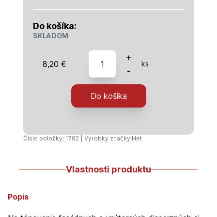
Do košíka:
SKLADOM
množstvo
+
8,20
€
ks
Hetcolor
-
0850
-
Do košíka
vínová
-
1
kg
Číslo položky: 1782 | Výrobky značky:
Het
Vlastnosti produktu
Popis