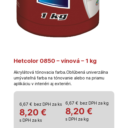
Hetcolor 0850 – vínová – 1 kg
Akrylátová tónovacia farba.Obľúbená univerzálna
umývateľná farba na tónovanie alebo na priamu
aplikáciu v interiéri aj exteriéri.
6,67
€
bez DPH za kg
6,67
€
bez DPH za ks
8,20
€
8,20 €
s DPH za kg
s DPH za ks