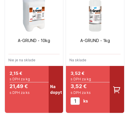
A-GRUND - 10kg
A-GRUND - 1kg
Nie je na sklade
Na sklade
2,15
€
3,52
€
s DPH za kg
s DPH za kg
21,49 €
3,52 €
Na
dopyt
s DPH za ks
s DPH za ks
ks