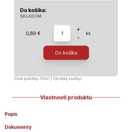
Do košíka:
SKLADOM
množstvo
+
0,89
€
ks
HT-
-
Redukcia
50/32
Do košíka
krátka
Číslo položky: 15621 | Výrobky značky:
Vlastnosti produktu
Popis
Dokumenty