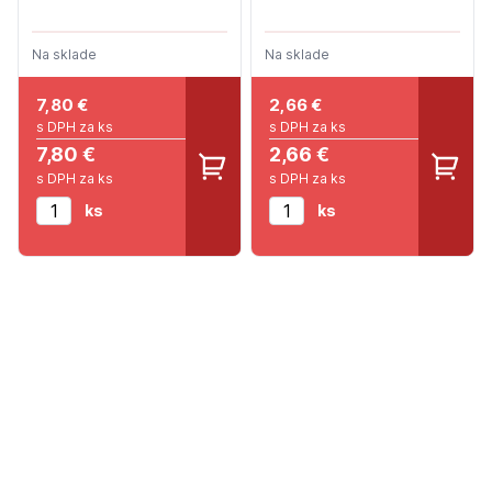
Na sklade
Na sklade
7,80
€
2,66
€
s DPH za ks
s DPH za ks
7,80 €
2,66 €
s DPH za ks
s DPH za ks
ks
ks