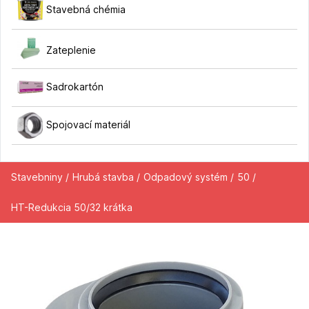
Stavebná chémia
Zateplenie
Sadrokartón
Spojovací materiál
Stavebniny /
Hrubá stavba /
Odpadový systém /
50 /
HT-Redukcia 50/32 krátka