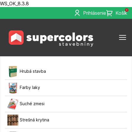
WS_OK_8.3.8
0
Prihlásenie
Košík
Hrubá stavba
Farby laky
Suché zmesi
Strešná krytina