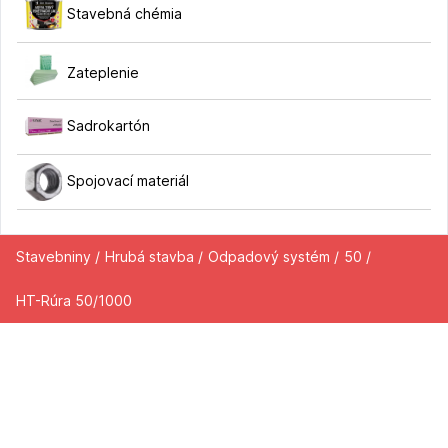
Stavebná chémia
Zateplenie
Sadrokartón
Spojovací materiál
Stavebniny /
Hrubá stavba /
Odpadový systém /
50 /
HT-Rúra 50/1000