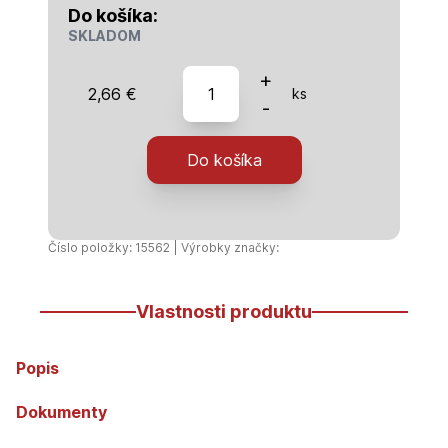
Do košíka:
SKLADOM
množstvo
+
2,66
€
ks
HT-
-
Rúra
50/1000
Do košíka
Číslo položky: 15562 | Výrobky značky:
Vlastnosti produktu
Popis
Dokumenty