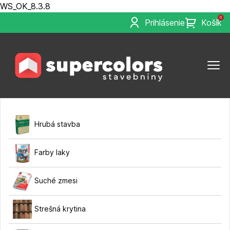
WS_OK_8.3.8
0
Prihlásenie
Košík
Hrubá stavba
Farby laky
Suché zmesi
Strešná krytina