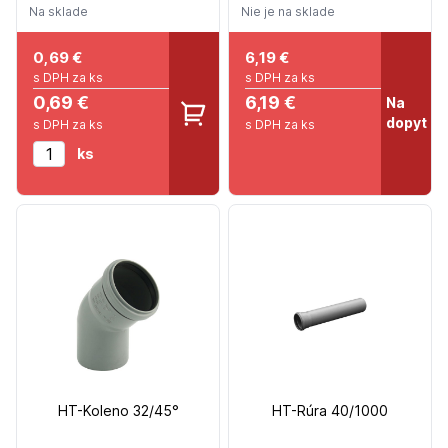
Na sklade
Nie je na sklade
0,69
€
6,19
€
s DPH za ks
s DPH za ks
0,69 €
6,19 €
Na
dopyt
s DPH za ks
s DPH za ks
ks
HT-Koleno 32/45°
HT-Rúra 40/1000