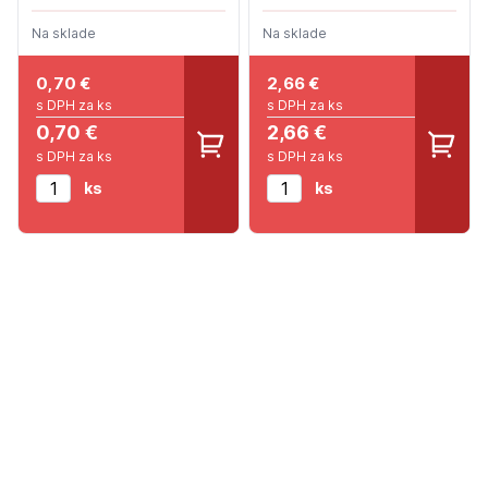
Na sklade
Na sklade
0,70
€
2,66
€
s DPH za ks
s DPH za ks
0,70 €
2,66 €
s DPH za ks
s DPH za ks
ks
ks