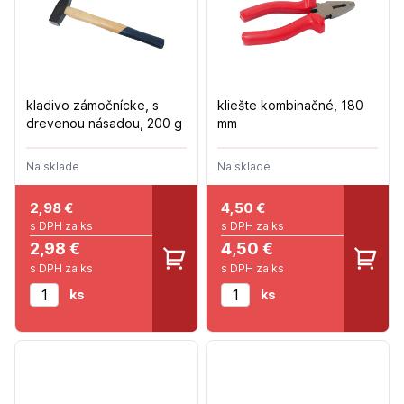
kladivo zámočnícke, s
kliešte kombinačné, 180
drevenou násadou, 200 g
mm
Na sklade
Na sklade
2,98
€
4,50
€
s DPH za ks
s DPH za ks
2,98 €
4,50 €
s DPH za ks
s DPH za ks
ks
ks