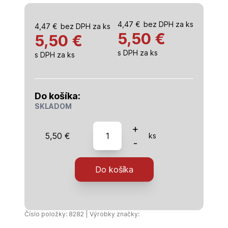
4,47
€
bez DPH za ks
4,47
€
bez DPH za ks
5,50
€
5,50 €
s DPH za ks
s DPH za ks
Do košíka:
SKLADOM
množstvo
+
5,50
€
ks
kartáč
-
oceľový,
hrnčekový,
Do košíka
M14,
O
150
mm
Číslo položky: 8282 | Výrobky značky: