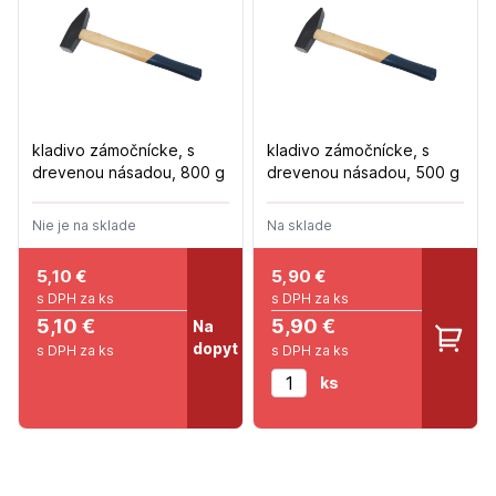
kladivo zámočnícke, s
kladivo zámočnícke, s
drevenou násadou, 800 g
drevenou násadou, 500 g
Nie je na sklade
Na sklade
5,10
€
5,90
€
s DPH za ks
s DPH za ks
5,10 €
5,90 €
Na
dopyt
s DPH za ks
s DPH za ks
ks