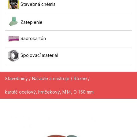
Stavebná chémia
Zateplenie
Sadrokartón
Spojovací materiál
Stavebniny /
Náradie a nástroje /
Rôzne /
kartáč oceľový, hrnčekový, M14, O 150 mm