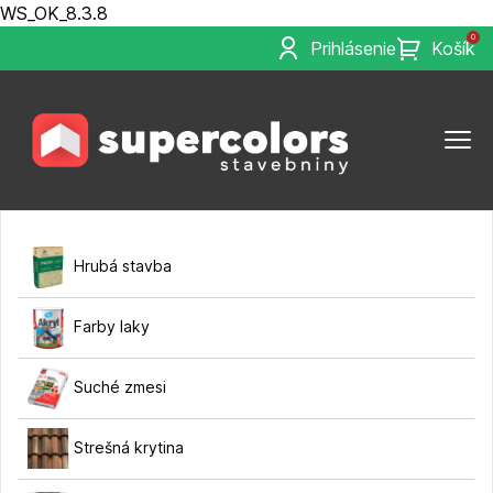
WS_OK_8.3.8
0
Prihlásenie
Košík
Hrubá stavba
Farby laky
Suché zmesi
Strešná krytina