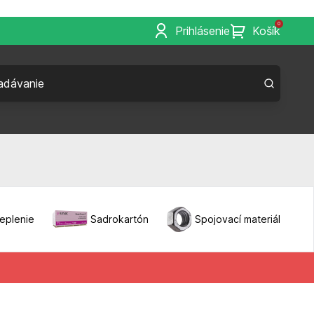
0
Prihlásenie
Košík
eplenie
Sadrokartón
Spojovací materiál