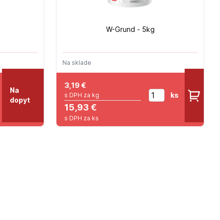
W-Grund - 5kg
Na sklade
3,19
€
Na
ks
s DPH za kg
dopyt
15,93 €
s DPH za ks