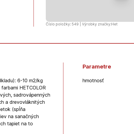
15
kg
+
Číslo položky: 549 | Výrobky značky:
Het
3
kg
zdarma
Parametre
dkladu): 6-10 m2/kg
hmotnosť
ími farbami HETCOLOR
ových, sadrovápenných
ch a drevovláknitých
etok (spĺňa
stiev na sanačných
ch tapiet na to