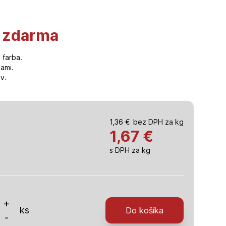
g zdarma
 farba.
bami.
v.
1,36
€
bez DPH za kg
1,67
€
s DPH za kg
o
+
ks
Do košíka
-