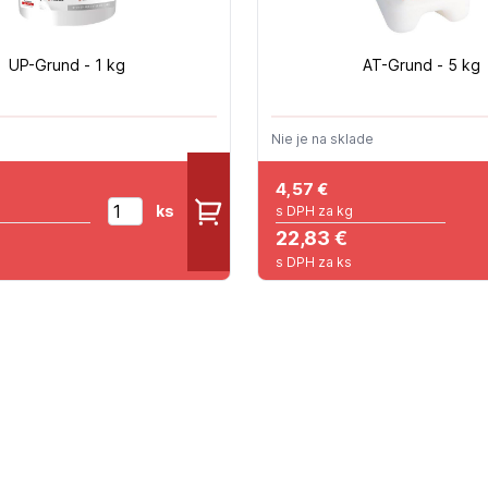
UP-Grund - 1 kg
AT-Grund - 5 kg
Nie je na sklade
4,57
€
ks
s DPH za kg
22,83 €
s DPH za ks