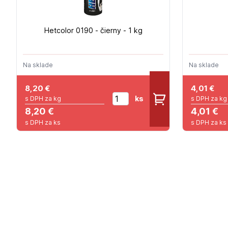
Hetcolor 0190 - čierny - 1 kg
Na sklade
Na sklade
8,20
€
4,01
€
ks
s DPH za kg
s DPH za kg
8,20 €
4,01 €
s DPH za ks
s DPH za ks