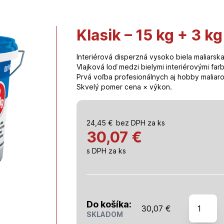
Klasik – 15 kg + 3 k
Interiérová disperzná vysoko biela maliarska
Vlajková loď medzi bielymi interiérovými far
Prvá voľba profesionálnych aj hobby maliaro
Skvelý pomer cena × výkon.
24,45
€
bez DPH za ks
30,07 €
s DPH za ks
množstv
Do košíka:
30,07
€
Klasik
SKLADOM
-