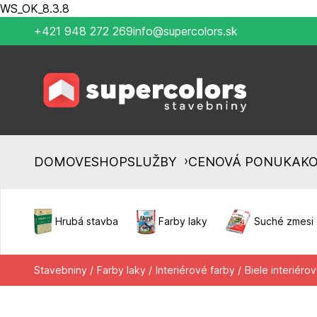
WS_OK_8.3.8
+421 948 272 269
info@supercolors.sk
›
DOMOV
ESHOP
SLUŽBY
CENOVÁ PONUKA
K
Hrubá stavba
Farby laky
Suché zmesi
Stavebniny /
Farby laky /
Interiérové farby /
Biele interiérov