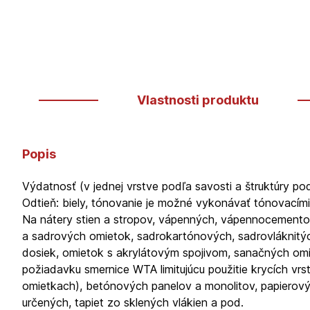
Vlastnosti produktu
Popis
Výdatnosť (v jednej vrstve podľa savosti a štruktúry po
Odtieň: biely, tónovanie je možné vykonávať tónovac
Na nátery stien a stropov, vápenných, vápennocement
a sadrových omietok, sadrokartónových, sadrovláknitý
dosiek, omietok s akrylátovým spojivom, sanačných omi
požiadavku smernice WTA limitujúcu použitie krycích vr
omietkach), betónových panelov a monolitov, papierový
určených, tapiet zo sklených vlákien a pod.