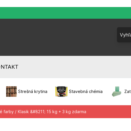
ONTAKT
Strešná krytina
Stavebná chémia
Zat
é farby /
Klasik &#8211; 15 kg + 3 kg zdarma